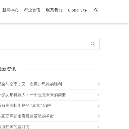
新闻中心
行业资讯
联系我们
Global Site
查找产品！
最新资讯
亚朵与全季：又一次用户思维的胜利
小鹏女形机器人：一个照亮未来的豪赌
拆解高德扫街榜的 “真实” 陷阱
从互联网超市看经营逻辑的革命
流血狂奔的蓝月亮