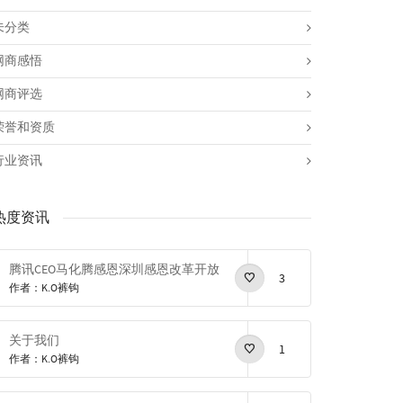
未分类
网商感悟
网商评选
荣誉和资质
行业资讯
热度资讯
腾讯CEO马化腾感恩深圳感恩改革开放
3
作者：K.O裤钩
关于我们
1
作者：K.O裤钩