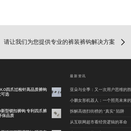
请让我们为您提供专业的裤装裤钩解决方案
品
最新资讯
2B K.O四爪过检针高品质裤钩
亚朵与全季：又一次用户思维的
款可选
小鹏女形机器人：一个照亮未来
 K.O新型锁扣裤钩 专利四爪裤
拆解高德扫街榜的 “真实” 陷阱
环保品质
从互联网超市看经营逻辑的革命