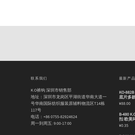
联系我们
最新产
K.O裤钩 深圳市销售部
KO-88
地址：深圳市龙岗区平湖街道华南大道一
底片多
号华南国际纺织服装原辅料物流区T14栋
¥
88.00
117号
B-480
电话：+86 0755-82924624
扣 欧美
周一到周五: 9:00-17:00
¥
0.35