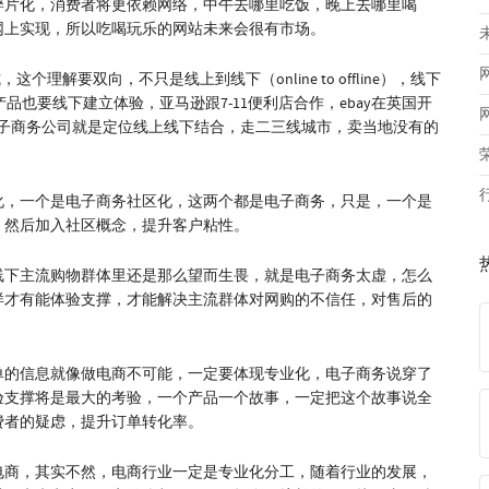
碎片化，消费者将更依赖网络，中午去哪里吃饭，晚上去哪里喝
网上实现，所以吃喝玩乐的网站未来会很有市场。
理解要双向，不只是线上到线下（online to offline），线下
务要线下，产品也要线下建立体验，亚马逊跟7-11便利店合作，ebay在英国开
电子商务公司就是定位线上线下结合，走二三线城市，卖当地没有的
化，一个是电子商务社区化，这两个都是电子商务，只是，一个是
，然后加入社区概念，提升客户粘性。
线下主流购物群体里还是那么望而生畏，就是电子商务太虚，怎么
样才有能体验支撑，才能解决主流群体对网购的不信任，对售后的
单的信息就像做电商不可能，一定要体现专业化，电子商务说穿了
验支撑将是最大的考验，一个产品一个故事，一定把这个故事说全
费者的疑虑，提升订单转化率。
电商，其实不然，电商行业一定是专业化分工，随着行业的发展，