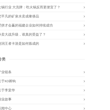
火锅行业 大洗牌：吃火锅反而更便宜了？
把平凡的矿泉水卖成奢侈品
爱拼才会赢的福建企业如何持续成功
外卖大战升级，谁真的受益了？
利润王者卡游是如何炼成的
分类
产业链条
关于KO裤钩
关于李棠华
创业故事
新闻中心