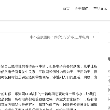
首页
关于我们
产品展示
介于
。显示所有
黑色
商品，品牌为
默认品牌
.
中小企脱困路：保护知识产权 进军电商
希望自己能理性的看待任何事情，但是电子商务的到来，几乎让所
必然跟电子商务发生关系，互联网经历过内容为王、应用为王、搜
的终极目标就是要渗透到零售领域，渗透到人们的生活、购物、出
的时候，乐淘网CEO毕胜的一篇电商悲观论像一瓢冰水，让我们
实是实情，所有电商都在赔钱赚吆喝（淘宝大卖家除外），所有电
商都在强调我是最便宜的，疯狂的砸广告，风险投资也推波助澜疯