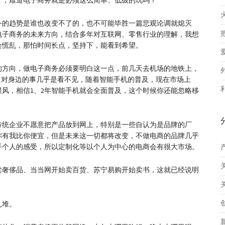
甘，难道电子商务就是必须这么简单、低级的玩吗？
务的趋势是谁也改变不了的，也不可能毕胜一篇悲观论调就熄灭
电子商务的未来方向，结合多年对互联网、零售行业的理解，我想
会慌乱，那怕时间长点，坚持下，能看到希望。
的方向，做电子商务必须要明白这一点，前几天去机场的地铁上，
，对身边的事几乎是看不见，随着智能手机的普及，现在市场上
跟风，相信1、2年智能手机就会全面普及，这个时候你还能忽略移
传统企业不愿意把产品放到网上，特别是一些自认为是品牌的厂
你有我比你便宜，但是未来这一切都将改变，不做电商的品牌几乎
乎个人的感受，所以定制化等以个人为中心的电商会有很大市场。
卖奢侈品、当当网开始卖百货、苏宁易购开始卖书，这就已经说明
扎堆。