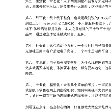
第五、生活化、常态化：未来网路购物不会像今天这样
酒，周末去哪里玩玩，需要准备什么东西，这些都会在
第六、线下化：线上线下整合，也就是我们说的O2O模式，这个
到线上(offline to online)也是O2O，不只是服
线下*体验店这都是先例，本人之前创建的三十到五十
品牌，通过建立体验店模式销售、服务。
第七、社会化：这包括两个方向，一个是社区电子商务
先做社区拥有客户后做电子商务，一个本来是电商平台
第八、本地化：电子商务需要落地，为什么现在网购在
做实就需要本地化，体验要本地化，服务要本地化，这
顾虑。
第九、专业化、精细化：未来几个简单的图片，一些简
就是线下零售在网上的虚拟现实，如何构筑强有力的体
了，通过一切有可能的表现形式表现出来，才能打消消
别看现在京东、当当都在物流，好像做做大做全才是做