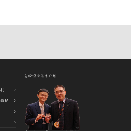
总经理李棠华介绍
胜利
的豪赌