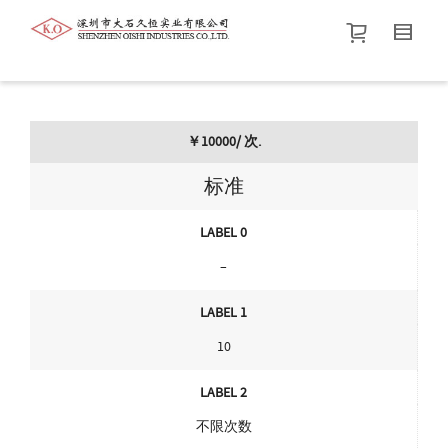
帮我查找新的
衬衫
尺码
中号
价格介于
。显示所有
黑色
商品，品牌为
默认品牌
.
￥10000/ 次.
查找产品！
标准
LABEL 0
–
LABEL 1
10
LABEL 2
不限次数