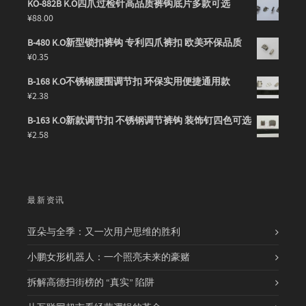
KO-882B K.O四爪过检针高品质裤钩底片多款可选
¥
88.00
B-480 K.O新型锁扣裤钩 专利四爪裤扣 欧美环保品质
¥
0.35
B-168 K.O不锈钢腰围调节扣 环保实用便捷通用款
¥
2.38
B-163 K.O新款调节扣 不锈钢调节裤钩 装饰钉四色可选
¥
2.58
最新资讯
亚朵与全季：又一次用户思维的胜利
小鹏女形机器人：一个照亮未来的豪赌
拆解高德扫街榜的 “真实” 陷阱