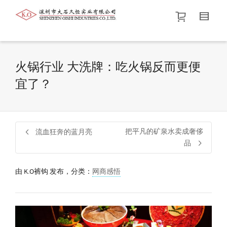
帮我查找新的
衬衫
尺码
中号
价格介于
。显示所有
黑色
商品，品牌为
默认品牌
.
火锅行业 大洗牌：吃火锅反而更便
宜了？
查找产品！
把平凡的矿泉水卖成奢侈
流血狂奔的蓝月亮
品
由
K.O裤钩
发布，分类：
网商感悟