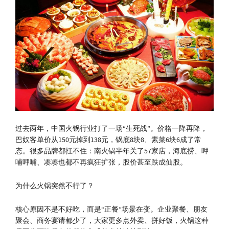
过去两年，中国火锅行业打了一场“生死战”。价格一降再降，
巴奴客单价从150元掉到138元，锅底8块8、素菜6块6成了常
态。很多品牌都扛不住：南火锅半年关了57家店，海底捞、呷
哺呷哺、凑凑也都不再疯狂扩张，股价甚至跌成仙股。
为什么火锅突然不行了？
核心原因不是不好吃，而是“正餐”场景在变。企业聚餐、朋友
聚会、商务宴请都少了，大家更多点外卖、拼好饭，火锅这种