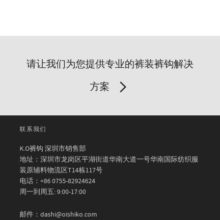
请让我们为您提供专业的裤装裤钩解决
方案
联系我们
K.O裤钩 深圳市销售部
地址：深圳市龙岗区平湖街道华南大道一号华南国际纺织服
装原辅料物流区T14栋117号
电话：+86 0755-82924624
周一到周五: 9:00-17:00
邮件：dashi@oishiko.com