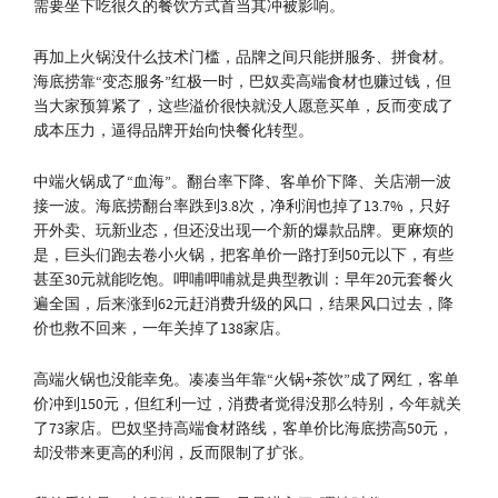
需要坐下吃很久的餐饮方式首当其冲被影响。
再加上火锅没什么技术门槛，品牌之间只能拼服务、拼食材。
海底捞靠“变态服务”红极一时，巴奴卖高端食材也赚过钱，但
当大家预算紧了，这些溢价很快就没人愿意买单，反而变成了
成本压力，逼得品牌开始向快餐化转型。
中端火锅成了“血海”。翻台率下降、客单价下降、关店潮一波
接一波。海底捞翻台率跌到3.8次，净利润也掉了13.7%，只好
开外卖、玩新业态，但还没出现一个新的爆款品牌。更麻烦的
是，巨头们跑去卷小火锅，把客单价一路打到50元以下，有些
甚至30元就能吃饱。呷哺呷哺就是典型教训：早年20元套餐火
遍全国，后来涨到62元赶消费升级的风口，结果风口过去，降
价也救不回来，一年关掉了138家店。
高端火锅也没能幸免。凑凑当年靠“火锅+茶饮”成了网红，客单
价冲到150元，但红利一过，消费者觉得没那么特别，今年就关
了73家店。巴奴坚持高端食材路线，客单价比海底捞高50元，
却没带来更高的利润，反而限制了扩张。