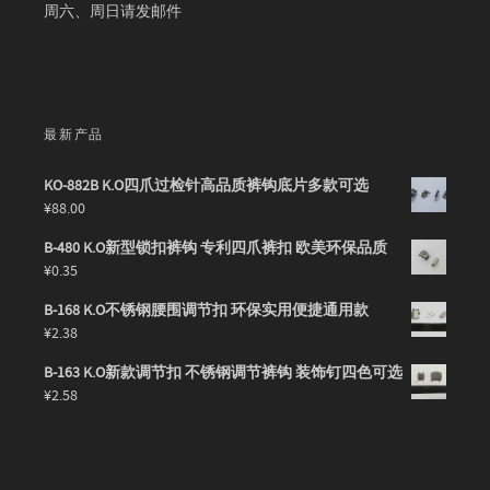
周六、周日请发邮件
最新产品
KO-882B K.O四爪过检针高品质裤钩底片多款可选
¥
88.00
B-480 K.O新型锁扣裤钩 专利四爪裤扣 欧美环保品质
¥
0.35
B-168 K.O不锈钢腰围调节扣 环保实用便捷通用款
¥
2.38
B-163 K.O新款调节扣 不锈钢调节裤钩 装饰钉四色可选
¥
2.58