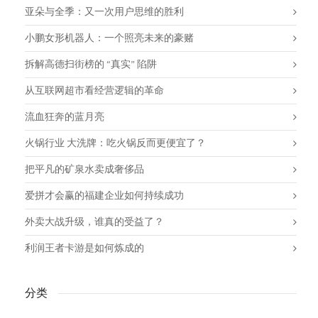
亚朵与全季：又一次用户思维的胜利
小鹏女形机器人：一个照亮未来的豪赌
拆解高德扫街榜的 “真实” 陷阱
从互联网超市看经营逻辑的革命
流血狂奔的蓝月亮
火锅行业 大洗牌：吃火锅反而更便宜了？
把平凡的矿泉水卖成奢侈品
爱拼才会赢的福建企业如何持续成功
外卖大战升级，谁真的受益了？
利润王者卡游是如何炼成的
分类