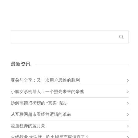
最新资讯
亚朵与全季：又一次用户思维的胜利
小鹏女形机器人：一个照亮未来的豪赌
拆解高德扫街榜的 “真实” 陷阱
从互联网超市看经营逻辑的革命
流血狂奔的蓝月亮
火锅行业 大洗牌：吃火锅反而更便宜了？