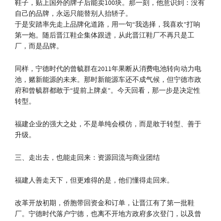
鞋子，贴上国外的牌子后能卖100块。那一刻，他意识到：没有
自己的品牌，永远只能替别人抬轿子。
于是安踏率先走上品牌化道路，用一句“我选择，我喜欢”打响
第一炮。随后晋江鞋企集体跟进，从此晋江鞋厂不再只是工
厂，而是品牌。
同样，宁德时代的曾毓群在2011年果断从消费电池转向动力电
池，赌新能源的未来。那时新能源车还不成气候，但宁德市政
府和曾毓群都敢于“提前上牌桌”。今天回看，那一步是决定性
转型。
福建企业的强大之处，不是单纯会模仿，而是敢于转型、善于
升级。
三、走出去，也能走回来：资源回流与商业团结
福建人善走天下，但更难得的是，他们懂得走回来。
改革开放初期，侨胞带回资金和订单，让晋江有了第一批鞋
厂。宁德时代落户宁德，也离不开地方政府多次登门，以及曾