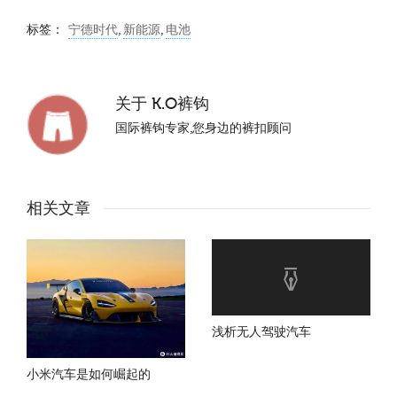
标签：
宁德时代
,
新能源
,
电池
关于
K.O裤钩
国际裤钩专家,您身边的裤扣顾问
相关文章
浅析无人驾驶汽车
小米汽车是如何崛起的