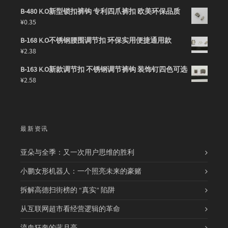
B-480 K.O新型锁扣裤钩 专利四爪裤扣 欧美环保品质
¥
0.35
B-168 K.O不锈钢腰围调节扣 环保实用便捷通用款
¥
2.38
B-163 K.O新款调节扣 不锈钢调节裤钩 装饰钉四色可选
¥
2.58
最新资讯
亚朵与全季：又一次用户思维的胜利
小鹏女形机器人：一个照亮未来的豪赌
拆解高德扫街榜的 “真实” 陷阱
从互联网超市看经营逻辑的革命