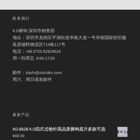
联系我们
K.O裤钩 深圳市销售部
地址：深圳市龙岗区平湖街道华南大道一号华南国际纺织服
装原辅料物流区T14栋117号
电话：+86 0755-82924624
周一到周五: 9:00-17:00
邮件：dashi@oishiko.com
周六、周日请发邮件
最新产品
KO-882B K.O四爪过检针高品质裤钩底片多款可选
¥
88.00