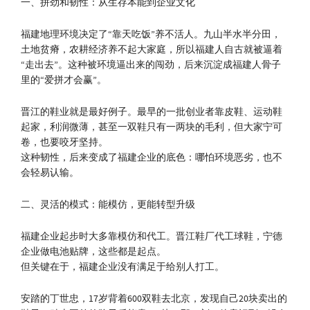
一、拼劲和韧性：从生存本能到企业文化
福建地理环境决定了“靠天吃饭”养不活人。九山半水半分田，
土地贫瘠，农耕经济养不起大家庭，所以福建人自古就被逼着
“走出去”。这种被环境逼出来的闯劲，后来沉淀成福建人骨子
里的“爱拼才会赢”。
晋江的鞋业就是最好例子。最早的一批创业者靠皮鞋、运动鞋
起家，利润微薄，甚至一双鞋只有一两块的毛利，但大家宁可
卷，也要咬牙坚持。
这种韧性，后来变成了福建企业的底色：哪怕环境恶劣，也不
会轻易认输。
二、灵活的模式：能模仿，更能转型升级
福建企业起步时大多靠模仿和代工。晋江鞋厂代工球鞋，宁德
企业做电池贴牌，这些都是起点。
但关键在于，福建企业没有满足于给别人打工。
安踏的丁世忠，17岁背着600双鞋去北京，发现自己20块卖出的