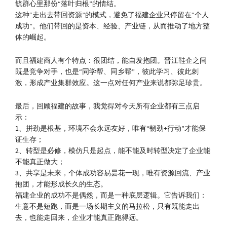
毓群心里那份“落叶归根”的情结。
这种“走出去带回资源”的模式，避免了福建企业只停留在“个人
成功”。他们带回的是资本、经验、产业链，从而推动了地方整
体的崛起。
而且福建商人有个特点：很团结，能自发抱团。晋江鞋企之间
既是竞争对手，也是“同学帮、同乡帮”，彼此学习、彼此刺
激，形成产业集群效应。这一点对任何产业来说都弥足珍贵。
最后，回顾福建的故事，我觉得对今天所有企业都有三点启
示：
1、拼劲是根基，环境不会永远友好，唯有“韧劲+行动”才能保
证生存；
2、转型是必修，模仿只是起点，能不能及时转型决定了企业能
不能真正做大；
3、共享是未来，个体成功容易昙花一现，唯有资源回流、产业
抱团，才能形成长久的生态。
福建企业的成功不是偶然，而是一种底层逻辑。它告诉我们：
生意不是短跑，而是一场长期主义的马拉松，只有既能走出
去，也能走回来，企业才能真正跑得远。