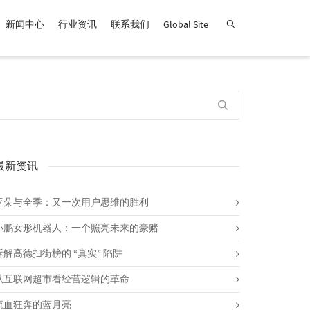
新闻中心
行业资讯
联系我们
Global Site
查找产品！
最新资讯
亚朵与全季：又一次用户思维的胜利
小鹏女形机器人：一个照亮未来的豪赌
拆解高德扫街榜的 “真实” 陷阱
从互联网超市看经营逻辑的革命
流血狂奔的蓝月亮