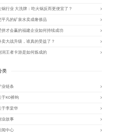
火锅行业 大洗牌：吃火锅反而更便宜了？
把平凡的矿泉水卖成奢侈品
爱拼才会赢的福建企业如何持续成功
外卖大战升级，谁真的受益了？
利润王者卡游是如何炼成的
分类
产业链条
关于KO裤钩
关于李棠华
创业故事
新闻中心