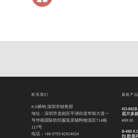
联系我们
最新产
K.O裤钩 深圳市销售部
KO-88
地址：深圳市龙岗区平湖街道华南大道一
底片多
号华南国际纺织服装原辅料物流区T14栋
¥
88.00
117号
B-480
电话：+86 0755-82924624
扣 欧美