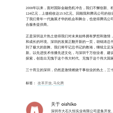
2008年以来，面对国际金融危机冲击，我们不懈创新、积
124亿元，上缴税收达15.5亿元。回顾我和腾讯公司
了我们青年一代施展才华的机会和舞台，也使得腾讯公
合服务提供商。
正是深圳这片热土使得我们对未来始终拥有梦想和激情
和成长的环境。深圳的发展正翻开新的一页，胡锦涛总
到了极大的鼓舞。我们将牢记总书记的教诲，继续立足
新。以先进技术传播先进文化，与深圳千万创业者、建
探索，创造出无愧于这个伟大时代、无愧于这个伟大国
三十而立的深圳，仍然是激情燃烧干事创业的热土，三
标签：
改革开放
,
马化腾
关于
oishiko
深圳市大石久恒实业有限公司是集开发