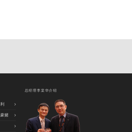
总经理李棠华介绍
胜利
的豪赌