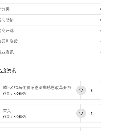
未分类
网商感悟
网商评选
荣誉和资质
行业资讯
热度资讯
腾讯CEO马化腾感恩深圳感恩改革开放
3
作者：K.O裤钩
首页
1
作者：K.O裤钩