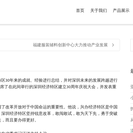
首页
关于我们
产品展示
介于
。显示所有
黑色
商品，品牌为
默认品牌
.
福建服装辅料创新中心大力推动产业发展
特区30年来的成就、经验进行总结，并对深圳未来的发展跨越进行
出席了在此间举行的深圳经济特区建立30周年庆祝大会，并发表重
调了改革开放对于中国命运的重要性。他说，兴办经济特区是中国
，深圳经济特区坚持锐意改革，敢闯敢试，敢为天下先，勇于突破
去，而且要办得更好。