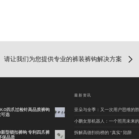
请让我们为您提供专业的裤装裤钩解决方案
品
最新资讯
2B K.O四爪过检针高品质裤钩
亚朵与全季：又一次用户思维的
款可选
小鹏女形机器人：一个照亮未来
 K.O新型锁扣裤钩 专利四爪裤
拆解高德扫街榜的 “真实” 陷阱
环保品质