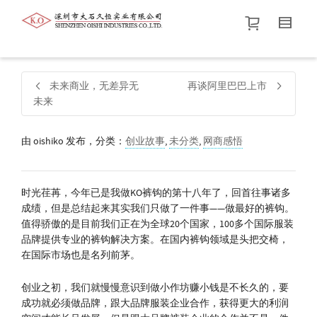
帮我查找新的
衬衫
尺码
中号
价格介于
。显示所有
黑色
商品，品牌为
默认品牌
.
未来商业，无差异无
再谈阿里巴巴上市
未来
查找产品！
由
oishiko
发布，分类：
创业故事
,
未分类
,
网商感悟
时光荏苒，今年已是我做KO裤钩的第十八年了，回首往事诸多
成绩，但是总结起来其实我们只做了一件事——做最好的裤钩。
值得骄傲的是目前我们正在为全球20个国家，100多个国际服装
品牌提供专业的裤钩解决方案。在国内裤钩领域是头把交椅，
在国际市场也是名列前茅。
创业之初，我们就慢慢意识到做小作坊赚小钱是不长久的，要
成功就必须做品牌，跟大品牌服装企业合作，获得更大的利润