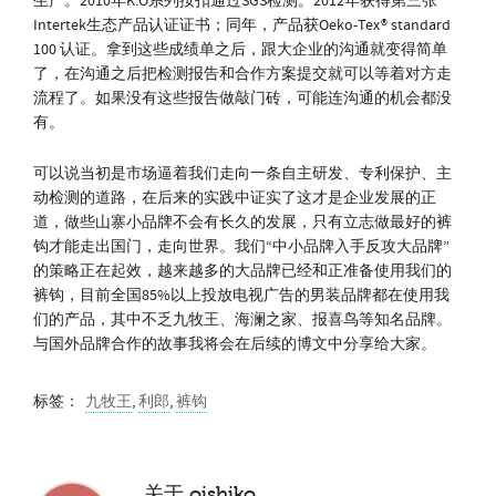
生产。2010年K.O系列按扣通过SGS检测。2012年获得第三张
Intertek生态产品认证证书；同年，产品获Oeko-Tex® standard
100 认证。拿到这些成绩单之后，跟大企业的沟通就变得简单
了，在沟通之后把检测报告和合作方案提交就可以等着对方走
流程了。如果没有这些报告做敲门砖，可能连沟通的机会都没
有。
可以说当初是市场逼着我们走向一条自主研发、专利保护、主
动检测的道路，在后来的实践中证实了这才是企业发展的正
道，做些山寨小品牌不会有长久的发展，只有立志做最好的裤
钩才能走出国门，走向世界。我们“中小品牌入手反攻大品牌”
的策略正在起效，越来越多的大品牌已经和正准备使用我们的
裤钩，目前全国85%以上投放电视广告的男装品牌都在使用我
们的产品，其中不乏九牧王、海澜之家、报喜鸟等知名品牌。
与国外品牌合作的故事我将会在后续的博文中分享给大家。
标签：
九牧王
,
利郎
,
裤钩
关于
oishiko