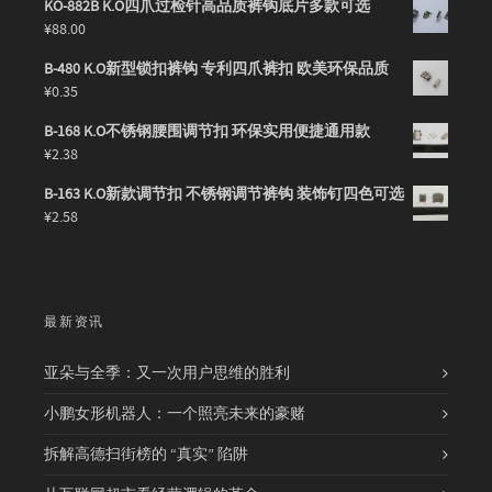
KO-882B K.O四爪过检针高品质裤钩底片多款可选
¥
88.00
B-480 K.O新型锁扣裤钩 专利四爪裤扣 欧美环保品质
¥
0.35
B-168 K.O不锈钢腰围调节扣 环保实用便捷通用款
¥
2.38
B-163 K.O新款调节扣 不锈钢调节裤钩 装饰钉四色可选
¥
2.58
最新资讯
亚朵与全季：又一次用户思维的胜利
小鹏女形机器人：一个照亮未来的豪赌
拆解高德扫街榜的 “真实” 陷阱