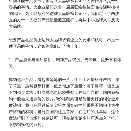
空间才能长足发展，但是跟大品牌裤装企业的合作并不是一件
容易的事情。大企业部门众多，层层联络往往面临会随时挡掉
的风险。为了能顺利的进驻大品牌裤装企业，我们定下了两步
走的方针：先提升产品质量挺直腰杆，再从中小品牌入手反攻
大品牌。
想要产品在品质上达到大品牌裤装企业的要求和认可，不是一
件容易的事情，这条路我们走了快十年。
1、产品质量与国际接轨，增加产品强度、光泽度，提升裤装体
验。
裤钩这种产品，看起来薄薄的一片，生产工艺却格外严格。厚
了笨重，虽然容易打磨，但是增加了重量；薄了灵巧，但是达
不到强度要求，打磨抛光也比较费劲；在我们之前，国内做裤
钩一般会采用廉价的铁片和价格稍高但是质量更好的铜合金来
做裤钩，我们在经过反复实验之后突破性的采用不锈钢作为生
产裤钩的材料，当时在国内还是首家。在之后的几年里，这个
做法得到了市场的普遍认可，现在越来越多的厂家加入了推广
不锈钢裤钩的行列。