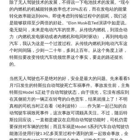
除了无人驾驶技术的发展，不得说一下电池技术的发展。“现今
的内燃机的机械能转换效率也才20%左右，而在发电站的能量
转化效率能达到60%。即使考虑到传输过程中的损耗，我们还
是能够获得至少两倍的好处。”Elon Musk在Ted演讲中如是说。
毫无疑问，未来是电动汽车的世界。从传统内燃机，到混合动
力（内燃机发电驱动或者内燃机和电同时驱动），再到纯电动
汽车，我认为这是一个过渡过程。从传统内燃机到电动汽车这
个时间间隔，少则一二十年，多则上百年。从这个角度上讲，
特斯拉要改变传统汽车统领世界这个事实，要走的路还挺长
的。
当然无人驾驶也不是绝对的好，安全是最大的问题。先来看看5
月7日发生的特斯拉自动驾驶死亡车祸事件。事故发生前，主角
特斯拉Model S正处于自动驾驶状态，由于强光，它没有感应到
在其侧前方的一辆正在转弯的白色货车，结果就撞上了！不明
真相的司机当时正在看《哈利波特》……作为第一起已知的自
动驾驶车祸致死事件，这次事故可谓颇具关注。不过，随后特
斯拉回应说，一直都是建议在启用自动驾驶功能时，司机仍需
要保持对车辆的控制；而且车祸是Model S系列汽车自动驾驶功
能激活使用行驶1.3亿多英里过程中遇到的第一起致命事故，全