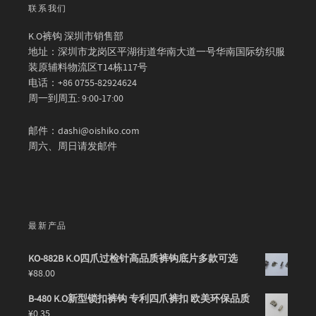
联系我们
K.O裤钩 深圳市销售部
地址：深圳市龙岗区平湖街道华南大道一号华南国际纺织服
装原辅料物流区T14栋117号
电话：+86 0755-82924624
周一到周五: 9:00-17:00
邮件：dashi@oishiko.com
周六、周日请发邮件
最新产品
KO-882B K.O四爪过检针高品质裤钩底片多款可选
¥
88.00
B-480 K.O新型锁扣裤钩 专利四爪裤扣 欧美环保品质
¥
0.35