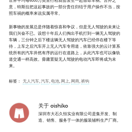
世界平均每6000万英里行程就会发生一起致命车祸。言外之
意，特斯拉把这起事故的一部分责任归结于用户操作不当，按
照车祸的概率来说实属寻常。
新事物的发展总是伴随着惊喜和争议，但是无人驾驶的未来让
我们兴奋不已。设想十年后人们掏出手机打到一辆无人驾驶的
车辆，三分钟之后下楼这辆无人驾驶的汽车已经停在楼下等
待，上车之后汽车开上无人汽车专用道，依靠强大的云计算系
统所有的汽车井然有序的运行在道路上，从此汽车也可以像轨
道交通一样高效。毋庸置疑无人驾驶的电动汽车即将成为未
来。
标签：
无人汽车
,
汽车
,
电池
,
网上
,
网商
,
裤钩
关于
oishiko
深圳市大石久恒实业有限公司是集开发、制
造、销售、服务于一体的服装辅料生产厂商。