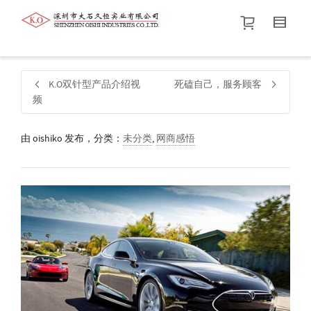
帮我查找新的
衬衫
尺码
中号
价格介于
。显示所有
黑色
商品，品牌为
默认品牌
.
K.O双针型产品介绍视
死磕自己，服务顾客
频
查找产品！
由
oishiko
发布，分类：
未分类
,
网商感悟