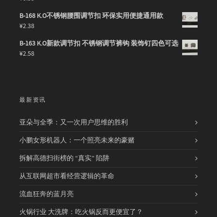
B-168 K.O不锈钢腰围调节扣 环保实用便捷通用款
¥
2.38
B-163 K.O新款调节扣 不锈钢调节裤钩 装饰钉四色可选
¥
2.58
最新资讯
亚朵与全季：又一次用户思维的胜利
小鹏女形机器人：一个照亮未来的豪赌
拆解高德扫街榜的 “真实” 陷阱
从互联网超市看经营逻辑的革命
流血狂奔的蓝月亮
火锅行业 大洗牌：吃火锅反而更便宜了？