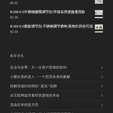
¥
0.35
B-168 K.O不锈钢腰围调节扣 环保实用便捷通用款
¥
2.38
B-163 K.O新款调节扣 不锈钢调节裤钩 装饰钉四色可选
¥
2.58
最新资讯
亚朵与全季：又一次用户思维的胜利
小鹏女形机器人：一个照亮未来的豪赌
拆解高德扫街榜的 “真实” 陷阱
从互联网超市看经营逻辑的革命
流血狂奔的蓝月亮