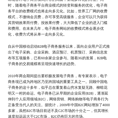
时，随着电子商务平台商业模式的转变和服务的优化，电子商
务平台的收费模式也将走向多元化。比如，世界工厂网的收费
模式，不缴纳会员费，亦可享受高级服务，企业可以只为获得
其营销效果而付费。按效果付费，大大降低了企业的进入门槛
和费用。在未来几年，电子商务网站的收费模式将会逐步优
化，收费方式将从单一走向多元化。
自从中国移动启动B2B电子商务服务以来，面向企业用户正式推
出了电子采购、企业采购、酒店预订、机票预订、采购信息发
布等五项服务，已有60余家企业参与。随着3G的发展，B2B电
子商务的交易规模将呈现快速增长的趋势。
2010年两会期间提出要积极发展电子商务，有专家表示，电子
商务现已成为跨地区乃至跨国域的重要工具之一。回顾中国电
子商务的这十多年，似乎总在重复着山穷水复疑无路、柳暗花
明又一村的命运。电子商务已从早期的企业应用(B2B)，逐渐延
伸到个人应用领域(B2C)，网络营销、网络购物等电子商务行为
正备受当代人的关注。据统计，2009年中国B2C网站增加了4000
多家，虽然B2C市场目前还不及C2C市场的十分之一，但其增长
速度却远远大于C2C市场，B2C仍有巨大的市场。