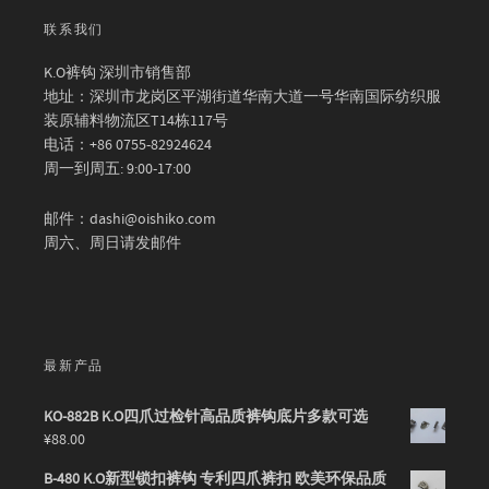
联系我们
K.O裤钩 深圳市销售部
地址：深圳市龙岗区平湖街道华南大道一号华南国际纺织服
装原辅料物流区T14栋117号
电话：+86 0755-82924624
周一到周五: 9:00-17:00
邮件：dashi@oishiko.com
周六、周日请发邮件
最新产品
KO-882B K.O四爪过检针高品质裤钩底片多款可选
¥
88.00
B-480 K.O新型锁扣裤钩 专利四爪裤扣 欧美环保品质