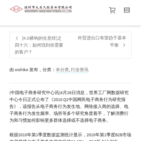
帮我查找新的
衬衫
尺码
中号
价格介于
。显示所有
黑色
商品，品牌为
默认品牌
.
外贸进出口有望趋于基本
[K.O裤钩的生意经]之
四十六：如何找到你需要
平衡
的客户？
查找产品！
由
oishiko
发布，分类：
未分类
,
行业资讯
(中国电子商务研究中心讯)4月26日消息，世界工厂网数据研究
中心今日正式公布了《2010.Q1中国网民电子商务行为研究报
告》，该报告从电子商务行为发生地、网络接入商的选择、电
子商务行为发生频率、场所等多个研究角度着手，了解消费行
为和习惯如何影响更多群体选择或不选择电子商务。
根据2010年第1季度数据监测统计显示，2010年第1季度B2B市场