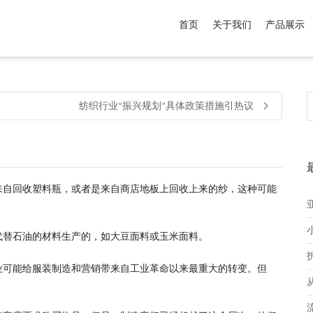
首页
关于我们
产品展示
介于
。显示所有
黑色
商品，品牌为
默认品牌
.
纺织行业“振兴规划”具体政策措施引热议
来自回收塑料瓶，或者是来自商店地板上回收上来的纱，这种可能
代替石油的材料生产的，如大豆面料或玉米面料。
业可能给服装制造和营销带来自工业革命以来最重大的转变。但