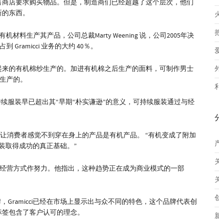
售商店要求购买物品。但是，制造商们已经超越了这个层次，他们
新的东西。
的和有机材料生产其产品，公司总裁Marty Weening 说，公司2005年决
Gramicci 业务的大约 40％。
起来的有机棉纱生产的。加进有机棉之后生产的面料，可制作男士
酯生产的。
可持续服装早已超出其“早期“朴实谦逊”的意义，可持续服装通过与经
。
产品，可以让消费者感觉不到穿在身上的产品是有机产品。 “有机变成了附加
服装取得成功的真正基础。”
续的经营方式作努力。他指出，这种趋势正在成为商业模式的一部
牌，Gramicci已经在市场上显示出与众不同的特色，这个品牌代表创
标签包含了客户认可的理念。