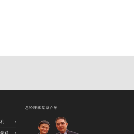
总经理李棠华介绍
胜利
的豪赌