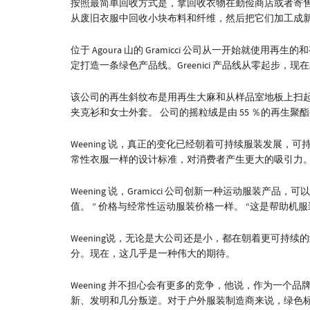
按照最简单回收方式是，拿回收衣物在勤俭商店或者寄
从废旧衣服中回收小块布料和纤维，然后把它们加工成
位于 Agoura 山的 Gramicci 公司从一开始就使用再生
定打造一条绿色产品线。Greenici 产品线从零起步，现在占到 
该公司的再生斜纹布是用再生大麻和从样品室地板上扫
夹克衫和女士外套。 公司的摇粒绒是由 55 ％的再生聚
Weening 说，真正的变化已经朝着可持续服装发展，
常性衣服一样的设计标准，对消费者产生更大的吸引力
Weening 说，Gramicci 公司创新一种运动服装
值。 ” 价格与经常性运动服装价格一样。 “这是帮助机
Weening说，无论是大公司还是小，都在朝着更可持
分。现在，这几乎是一种伟大的期待。
Weening 并不担心会有更多的竞争，他说，作为一个品
新、发明和几分叛逆。对于户外服装制造商来说，绿色