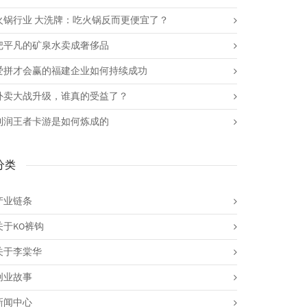
火锅行业 大洗牌：吃火锅反而更便宜了？
把平凡的矿泉水卖成奢侈品
爱拼才会赢的福建企业如何持续成功
外卖大战升级，谁真的受益了？
利润王者卡游是如何炼成的
分类
产业链条
关于KO裤钩
关于李棠华
创业故事
新闻中心