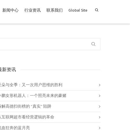
新闻中心
行业资讯
联系我们
Global Site
查找产品！
最新资讯
亚朵与全季：又一次用户思维的胜利
小鹏女形机器人：一个照亮未来的豪赌
拆解高德扫街榜的 “真实” 陷阱
从互联网超市看经营逻辑的革命
流血狂奔的蓝月亮