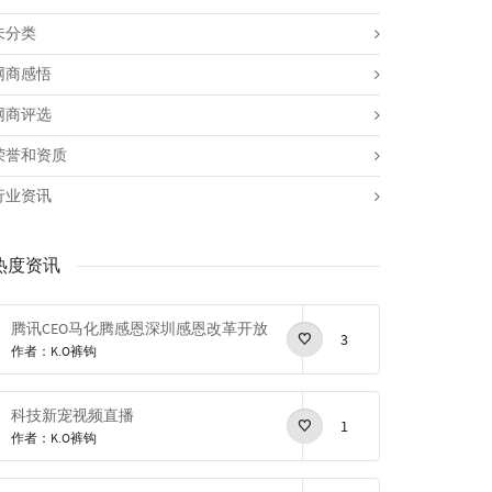
未分类
网商感悟
网商评选
荣誉和资质
行业资讯
热度资讯
腾讯CEO马化腾感恩深圳感恩改革开放
3
作者：K.O裤钩
科技新宠视频直播
1
作者：K.O裤钩