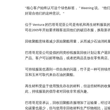
“核心客户始终认可这个绿色标签， ” Weening 说
好迎合他们的这种意识。“
位于 Ventura 的巴塔哥尼亚公司是有机和再生材料服
司在2005年开始要求顾客送回他们的破旧衣服，换取新
回收聚酯意味着减少原始聚酯用量，从而减少石油消耗
巴塔哥尼亚公司提倡的同类纱线服装回收计划让客户退
产品。客户可以邮寄物品，或者把商品丢放在零售商店
可持续服装也遇到一些自身的问题，竹子是一种可持续
豆和玉米可取代来自石油的聚酯。
再生材料受益于使用预先存在的材料，但这些材料的收
此，持续服装的倡导者对回收非常感兴趣。
巴塔哥尼亚承认，回收旧聚酯衣服增加了运输量，经过
化碳量也最少，但与使用非回收材料生产织物相比，运输