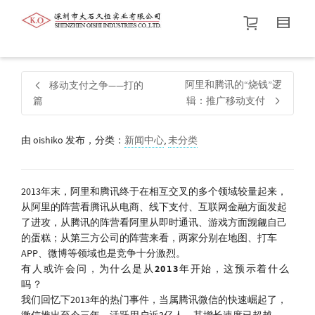
帮我查找新的
衬衫
尺码
中号
价格介于
。显示所有
黑色
商品，品牌为
默认品牌
.
阿里和腾讯的“烧钱”逻
移动支付之争——打的
篇
辑：推广移动支付
查找产品！
由
oishiko
发布，分类：
新闻中心
,
未分类
2013年末，阿里和腾讯终于在相互交叉的多个领域较量起来，
从阿里的阵营看腾讯从电商、线下支付、互联网金融方面发起
了进攻，从腾讯的阵营看阿里从即时通讯、游戏方面觊觎自己
的蛋糕；从第三方公司的阵营来看，两家分别在地图、打车
APP、微博等领域也是竞争十分激烈。
有人或许会问，为什么是从2013年开始，这预示着什么
吗？
我们回忆下2013年的热门事件，当属腾讯微信的快速崛起了，