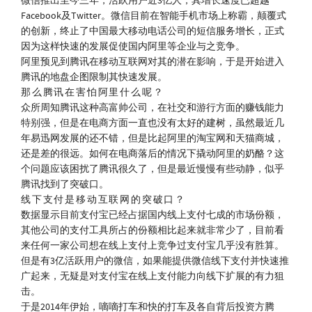
微信推出至今三年，活跃用户近3亿人，其增长速度已超越
Facebook及Twitter。微信目前在智能手机市场上称霸，颠覆式
的创新，终止了中国最大移动电话公司的短信服务增长，正式
因为这样快速的发展促使国内阿里等企业与之竞争。
阿里预见到腾讯在移动互联网对其的潜在影响，于是开始进入
腾讯的地盘企图限制其快速发展。
那么腾讯在害怕阿里什么呢？
众所周知腾讯这种高富帅公司，在社交和游行方面的赚钱能力
特别强，但是在电商方面一直也没有太好的建树，虽然最近几
年易迅网发展的还不错，但是比起阿里的淘宝网和天猫商城，
还是差的很远。如何在电商落后的情况下撬动阿里的奶酪？这
个问题应该困扰了腾讯很久了，但是最近慢慢有些动静，似乎
腾讯找到了突破口。
线下支付是移动互联网的突破口？
数据显示目前支付宝已经占据国内线上支付七成的市场份额，
其他公司的支付工具所占的份额相比起来就非常少了，目前看
来任何一家公司想在线上支付上竞争过支付宝几乎没有胜算。
但是有3亿活跃用户的微信，如果能提供微信线下支付并快速推
广起来，无疑是对支付宝在线上支付能力向线下扩展的有力狙
击。
于是2014年伊始，嘀嘀打车和快的打车及各自背后投资方腾