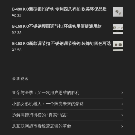
B-480 K.O新型锁扣裤钩 专利四爪裤扣 欧美环保品质
¥
0.35
B-168 K.O不锈钢腰围调节扣 环保实用便捷通用款
¥
2.38
B-163 K.O新款调节扣 不锈钢调节裤钩 装饰钉四色可选
¥
2.58
最新资讯
亚朵与全季：又一次用户思维的胜利
小鹏女形机器人：一个照亮未来的豪赌
拆解高德扫街榜的 “真实” 陷阱
从互联网超市看经营逻辑的革命