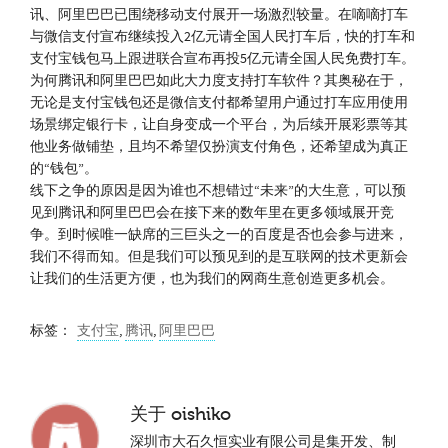
讯、阿里巴巴已围绕移动支付展开一场激烈较量。在嘀嘀打车
与微信支付宣布继续投入2亿元请全国人民打车后，快的打车和
支付宝钱包马上跟进联合宣布再投5亿元请全国人民免费打车。
为何腾讯和阿里巴巴如此大力度支持打车软件？其奥秘在于，
无论是支付宝钱包还是微信支付都希望用户通过打车应用使用
场景绑定银行卡，让自身变成一个平台，为后续开展彩票等其
他业务做铺垫，且均不希望仅扮演支付角色，还希望成为真正
的“钱包”。
线下之争的原因是因为谁也不想错过“未来”的大生意，可以预
见到腾讯和阿里巴巴会在接下来的数年里在更多领域展开竞
争。到时候唯一缺席的三巨头之一的百度是否也会参与进来，
我们不得而知。但是我们可以预见到的是互联网的技术更新会
让我们的生活更方便，也为我们的网商生意创造更多机会。
标签：
支付宝
,
腾讯
,
阿里巴巴
关于
oishiko
深圳市大石久恒实业有限公司是集开发、制