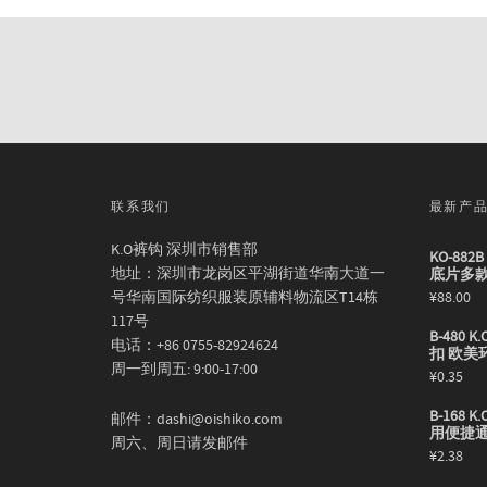
联系我们
最新产
K.O裤钩 深圳市销售部
KO-88
地址：深圳市龙岗区平湖街道华南大道一
底片多
号华南国际纺织服装原辅料物流区T14栋
¥
88.00
117号
B-480
电话：+86 0755-82924624
扣 欧美
周一到周五: 9:00-17:00
¥
0.35
B-168
邮件：dashi@oishiko.com
用便捷
周六、周日请发邮件
¥
2.38