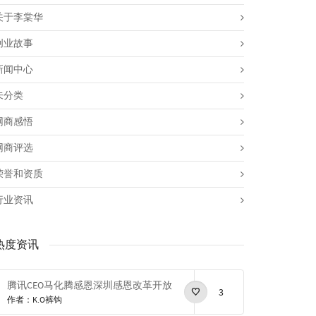
关于李棠华
创业故事
新闻中心
未分类
网商感悟
网商评选
荣誉和资质
行业资讯
热度资讯
腾讯CEO马化腾感恩深圳感恩改革开放
3
作者：K.O裤钩