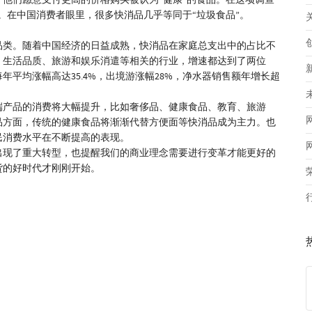
他们愿意支付更高的价格购买被认为“健康”的食品。在这项调查
”等。在中国消费者眼里，很多快消品几乎等同于“垃圾食品”。
品类。随着中国经济的日益成熟，快消品在家庭总支出中的占比不
、生活品质、旅游和娱乐消遣等相关的行业，增速都达到了两位
每年平均涨幅高达35.4%，出境游涨幅28%，净水器销售额年增长超
端产品的消费将大幅提升，比如奢侈品、健康食品、教育、旅游
品方面，传统的健康食品将渐渐代替方便面等快消品成为主力。也
民消费水平在不断提高的表现。
出现了重大转型，也提醒我们的商业理念需要进行变革才能更好的
货的好时代才刚刚开始。