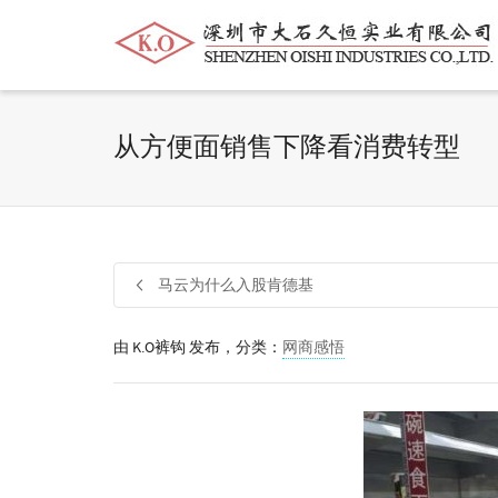
帮我查找新的
衬衫
尺码
中号
价格
从方便面销售下降看消费转型
马云为什么入股肯德基
由
K.O裤钩
发布，分类：
网商感悟