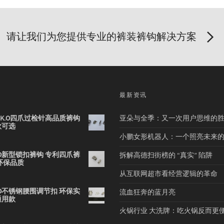
请让我们为您提供专业的裤装裤钩解决方案
品
最新资讯
2B K.O四爪过检针高品质裤钩
亚朵与全季：又一次用户思维的
款可选
小鹏女形机器人：一个照亮未来
 K.O新型锁扣裤钩 专利四爪裤
拆解高德扫街榜的 “真实” 陷阱
环保品质
从互联网超市看经营逻辑的革命
 K.O不锈钢腰围调节扣 环保实
流血狂奔的蓝月亮
通用款
火锅行业 大洗牌：吃火锅反而更