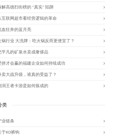
拆解高德扫街榜的 “真实” 陷阱
从互联网超市看经营逻辑的革命
流血狂奔的蓝月亮
火锅行业 大洗牌：吃火锅反而更便宜了？
把平凡的矿泉水卖成奢侈品
爱拼才会赢的福建企业如何持续成功
外卖大战升级，谁真的受益了？
利润王者卡游是如何炼成的
分类
产业链条
关于KO裤钩