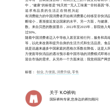
去年有一份调查报告称，有四分之三的中国受访者表示，
中，“健康”的标签是“纯天然”“无人工味素”“非转基因
追求有品质的生活正在悄然兴起
有消费能力的中国消费者开始将消费重心转移至非快消
断缩小，逐渐接近发达国家的水平。另一方面，与健康
数。来自贝恩的数据显示，2011年至2015年，影院收入
过50%。
随着中国消费者迈入中等收入甚至富裕行列，服务和高
等，以此来改善和提升自身的生活方式和生活品质。食
就是说越来越多中国家庭的恩格尔系数在降低，这是人
方便面等快消品的遇冷预示着中国市场的消费模式即将
迎合市场的需求。从另外一个方面来说：我觉得国产网
标签：
创业
,
方便面
,
消费升级
,
零售
关于
K.O裤钩
国际裤钩专家,您身边的裤扣顾问