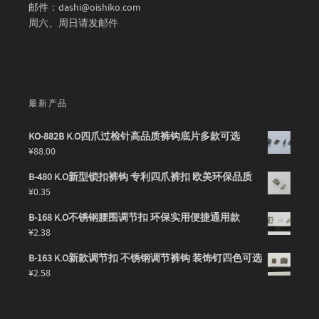
邮件：dashi@oishiko.com
周六、周日请发邮件
最新产品
KO-882B K.O四爪过检针高品质裤钩底片多款可选
¥
88.00
B-480 K.O新型锁扣裤钩 专利四爪裤扣 欧美环保品质
¥
0.35
B-168 K.O不锈钢腰围调节扣 环保实用便捷通用款
¥
2.38
B-163 K.O新款调节扣 不锈钢调节裤钩 装饰钉四色可选
¥
2.58