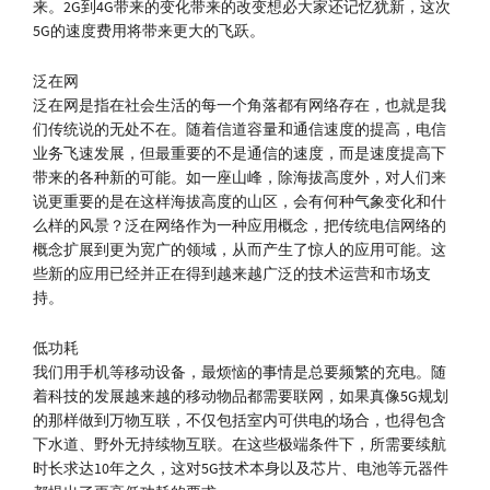
来。2G到4G带来的变化带来的改变想必大家还记忆犹新，这次
5G的速度费用将带来更大的飞跃。
泛在网
泛在网是指在社会生活的每一个角落都有网络存在，也就是我
们传统说的无处不在。随着信道容量和通信速度的提高，电信
业务飞速发展，但最重要的不是通信的速度，而是速度提高下
带来的各种新的可能。如一座山峰，除海拔高度外，对人们来
说更重要的是在这样海拔高度的山区，会有何种气象变化和什
么样的风景？泛在网络作为一种应用概念，把传统电信网络的
概念扩展到更为宽广的领域，从而产生了惊人的应用可能。这
些新的应用已经并正在得到越来越广泛的技术运营和市场支
持。
低功耗
我们用手机等移动设备，最烦恼的事情是总要频繁的充电。随
着科技的发展越来越的移动物品都需要联网，如果真像5G规划
的那样做到万物互联，不仅包括室内可供电的场合，也得包含
下水道、野外无持续物互联。在这些极端条件下，所需要续航
时长求达10年之久，这对5G技术本身以及芯片、电池等元器件