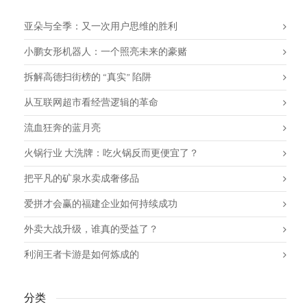
亚朵与全季：又一次用户思维的胜利
小鹏女形机器人：一个照亮未来的豪赌
拆解高德扫街榜的 “真实” 陷阱
从互联网超市看经营逻辑的革命
流血狂奔的蓝月亮
火锅行业 大洗牌：吃火锅反而更便宜了？
把平凡的矿泉水卖成奢侈品
爱拼才会赢的福建企业如何持续成功
外卖大战升级，谁真的受益了？
利润王者卡游是如何炼成的
分类