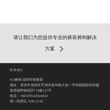
请让我们为您提供专业的裤装裤钩解决
方案
联系我们
K.O裤钩 深圳市销售部
地址：深圳市龙岗区平湖街道华南大道一号华南国际纺织服
装原辅料物流区T14栋117号
电话：+86 0755-82924624
周一到周五: 9:00-17:00