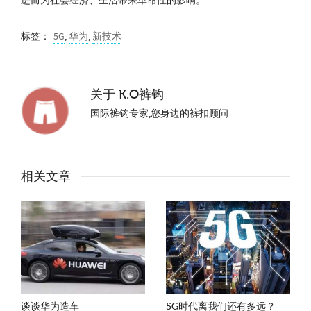
进而为社会经济、生活带来革命性的影响。
标签：
5G
,
华为
,
新技术
关于
K.O裤钩
国际裤钩专家,您身边的裤扣顾问
相关文章
谈谈华为造车
5G时代离我们还有多远？