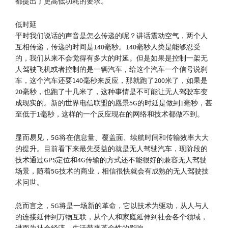
都提出了更高低功耗的要求。
低时延
平时我们说话的声音是怎么传递的呢？讲话震动空气，两个人
互相传递，传递的时间是140毫秒。140毫秒人类是能够忍受
的，我们从来不会觉得有多大的时延。但是如果是控制一架无
人驾驶飞机或者控制的是一辆汽车，给这个汽车一个信号说刹
车，这个汽车还要140毫秒来反应，那就跑了200米了，如果是
20毫秒，也跑了十几米了，这种事情是不可能让无人驾驶车变
成现实的。新的世界电信联盟的愿景5G的时延是做到1毫秒，甚
至低于1毫秒，这样的一个反应现在的网络和技术都做不到。
显而易见，5G将在信息量、覆盖面、续航时间和传输效率大大
的提升。目前看下来最先受益的就是无人驾驶汽车，现阶段的
技术通过GPS定位和4G传输的方式还不能很好的兼容无人驾驶
场景，随着5G技术的商业，相信很快就会有成熟的无人驾驶技
术问世。
总而言之，5G将是一场新的革命，它以技术为驱动，从人与人
的连接延伸到万物互联，从个人和家庭延伸到社会各个领域，