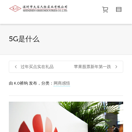
帮我查找新的
衬衫
尺码
中号
价格介于
。显示所有
黑色
商品，品牌为
默认品牌
.
5G是什么
查找产品！
过年买点实在礼品
苹果股票新年第一跌
由
K.O裤钩
发布，分类：
网商感悟