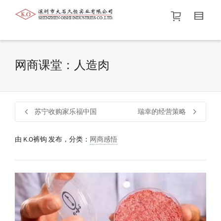
帮我查找新的
衬衫
尺码
中号
价格介于
。显示所有
黑色
商品，品牌为
默认品牌
.
网商课堂：人造肉
查找产品！
苏宁收购家乐福中国
瑞幸的经营策略
由
K.O裤钩
发布，分类：
网商感悟