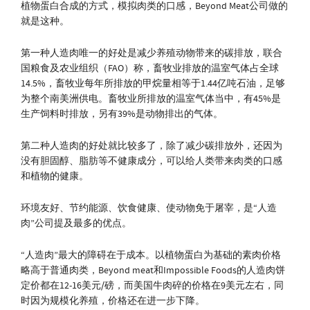
植物蛋白合成的方式，模拟肉类的口感，Beyond Meat公司做的
就是这种。
第一种人造肉唯一的好处是减少养殖动物带来的碳排放，联合
国粮食及农业组织（FAO）称，畜牧业排放的温室气体占全球
14.5%，畜牧业每年所排放的甲烷量相等于1.44亿吨石油，足够
为整个南美洲供电。畜牧业所排放的温室气体当中，有45%是
生产饲料时排放，另有39%是动物排出的气体。
第二种人造肉的好处就比较多了，除了减少碳排放外，还因为
没有胆固醇、脂肪等不健康成分，可以给人类带来肉类的口感
和植物的健康。
环境友好、节约能源、饮食健康、使动物免于屠宰，是“人造
肉”公司提及最多的优点。
“人造肉”最大的障碍在于成本。以植物蛋白为基础的素肉价格
略高于普通肉类，Beyond meat和Impossible Foods的人造肉饼
定价都在12-16美元/磅，而美国牛肉碎的价格在9美元左右，同
时因为规模化养殖，价格还在进一步下降。