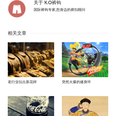
关于
K.O裤钩
国际裤钩专家,您身边的裤扣顾问
相关文章
老行业玩出新花样
突然火爆的健身环