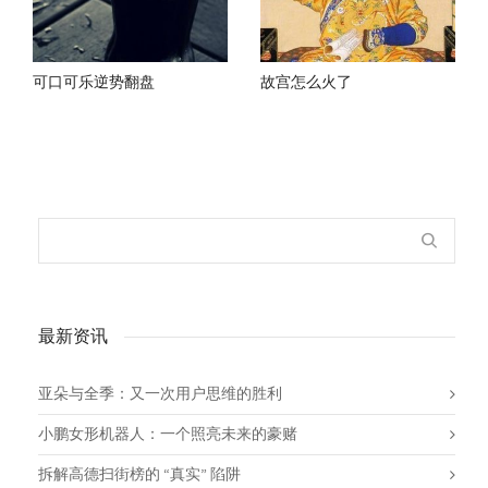
可口可乐逆势翻盘
故宫怎么火了
最新资讯
亚朵与全季：又一次用户思维的胜利
小鹏女形机器人：一个照亮未来的豪赌
拆解高德扫街榜的 “真实” 陷阱