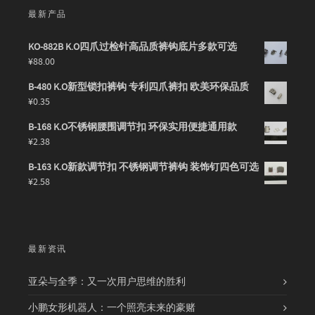
最新产品
KO-882B K.O四爪过检针高品质裤钩底片多款可选
¥
88.00
B-480 K.O新型锁扣裤钩 专利四爪裤扣 欧美环保品质
¥
0.35
B-168 K.O不锈钢腰围调节扣 环保实用便捷通用款
¥
2.38
B-163 K.O新款调节扣 不锈钢调节裤钩 装饰钉四色可选
¥
2.58
最新资讯
亚朵与全季：又一次用户思维的胜利
小鹏女形机器人：一个照亮未来的豪赌