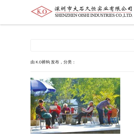
帮我查找新的
衬衫
尺码
中号
价格
由
K.O裤钩
发布，分类：