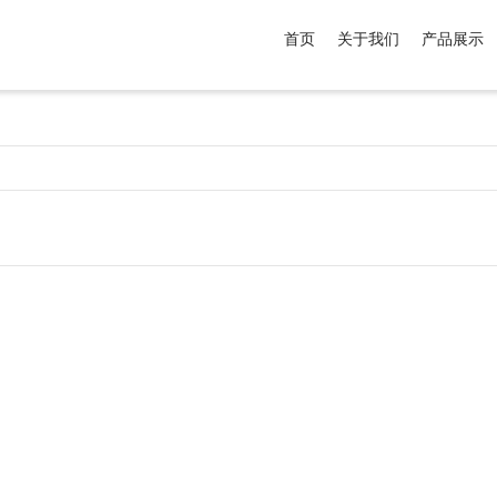
首页
关于我们
产品展示
介于
。显示所有
黑色
商品，品牌为
默认品牌
.