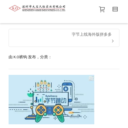
帮我查找新的
衬衫
尺码
中号
价格介于
。显示所有
黑色
商品，品牌为
默认品牌
.
字节上线海外版拼多多
查找产品！
由
K.O裤钩
发布，分类：