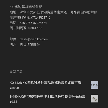
K.O裤钩 深圳市销售部
地址：深圳市龙岗区平湖街道华南大道一号华南国际纺织服
装原辅料物流区T14栋117号
电话：+86 0755-82924624
周一到周五: 9:00-17:00
邮件：dashi@oishiko.com
周六、周日请发邮件
最新产品
KO-882B K.O四爪过检针高品质裤钩底片多款可选
¥
88.00
B-480 K.O新型锁扣裤钩 专利四爪裤扣 欧美环保品质
¥
0.35