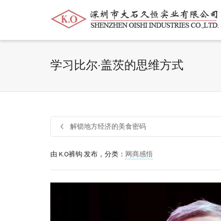
帮我查找新的
衬衫
尺码
中号
价格
学习比尔·盖茨的思维方式
解锁地方经济的美食密码
由
K.O裤钩
发布，分类：
网商感悟