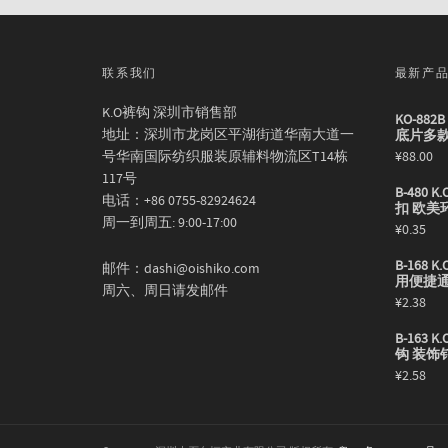
联系我们
最新产
K.O裤钩 深圳市销售部
KO-88
地址：深圳市龙岗区平湖街道华南大道一
底片多
号华南国际纺织服装原辅料物流区T14栋
¥
88.00
117号
B-480
电话：+86 0755-82924624
扣 欧美
周一到周五: 9:00-17:00
¥
0.35
B-168
邮件：dashi@oishiko.com
用便捷
周六、周日请发邮件
¥
2.38
B-163
钩 装饰
¥
2.58