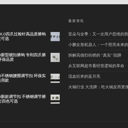
品
最新资讯
2B K.O四爪过检针高品质裤钩
亚朵与全季：又一次用户思维的
款可选
小鹏女形机器人：一个照亮未来
 K.O新型锁扣裤钩 专利四爪裤
拆解高德扫街榜的 “真实” 陷阱
环保品质
从互联网超市看经营逻辑的革命
 K.O不锈钢腰围调节扣 环保实
流血狂奔的蓝月亮
通用款
火锅行业 大洗牌：吃火锅反而更
 K.O新款调节扣 不锈钢调节裤
钉四色可选