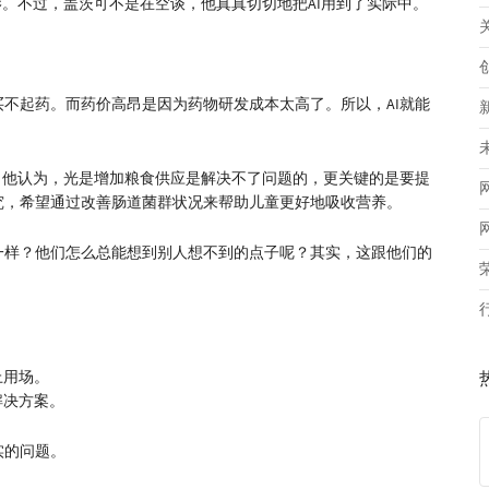
影。不过，盖茨可不是在空谈，他真真切切地把AI用到了实际中。
不起药。而药价高昂是因为药物研发成本太高了。所以，AI就能
。他认为，光是增加粮食供应是解决不了问题的，更关键的是要提
究，希望通过改善肠道菌群状况来帮助儿童更好地吸收营养。
一样？他们怎么总能想到别人想不到的点子呢？其实，这跟他们的
上用场。
解决方案。
实的问题。