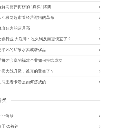
拆解高德扫街榜的 “真实” 陷阱
从互联网超市看经营逻辑的革命
流血狂奔的蓝月亮
火锅行业 大洗牌：吃火锅反而更便宜了？
把平凡的矿泉水卖成奢侈品
爱拼才会赢的福建企业如何持续成功
外卖大战升级，谁真的受益了？
利润王者卡游是如何炼成的
分类
产业链条
关于KO裤钩