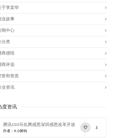
关于李棠华
创业故事
新闻中心
未分类
网商感悟
网商评选
荣誉和资质
行业资讯
热度资讯
腾讯CEO马化腾感恩深圳感恩改革开放
3
作者：K.O裤钩