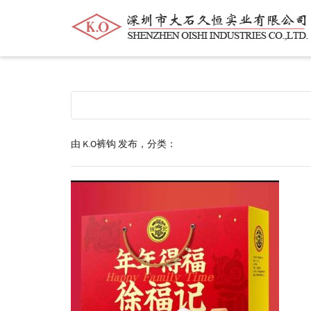
帮我查找新的
衬衫
尺码
中号
价格
由
K.O裤钩
发布，分类：