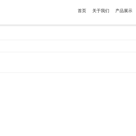
首页
关于我们
产品展示
介于
。显示所有
黑色
商品，品牌为
默认品牌
.