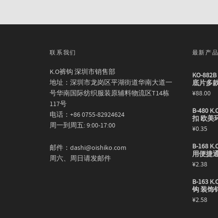
联系我们
最新产
K.O裤钩 深圳市销售部
KO-88
地址：深圳市龙岗区平湖街道华南大道一
底片多
号华南国际纺织服装原辅料物流区T14栋
¥
88.00
117号
B-480
电话：+86 0755-82924624
扣 欧美
周一到周五: 9:00-17:00
¥
0.35
B-168
邮件：dashi@oishiko.com
用便捷
周六、周日请发邮件
¥
2.38
B-163
钩 装饰
¥
2.58