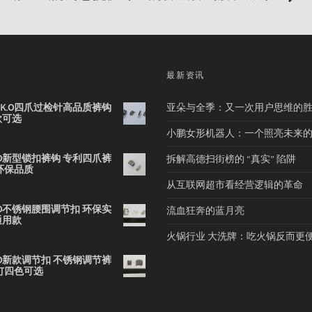
品
最新资讯
2B K.O四爪过检针高品质裤钩
亚朵与全季：又一次用户思维的
款可选
小鹏女形机器人：一个照亮未来
 K.O新型锁扣裤钩 专利四爪裤
拆解高德扫街榜的 “真实” 陷阱
环保品质
从互联网超市看经营逻辑的革命
 K.O不锈钢腰围调节扣 环保实
流血狂奔的蓝月亮
通用款
火锅行业 大洗牌：吃火锅反而更
 K.O新款调节扣 不锈钢调节裤
钉四色可选