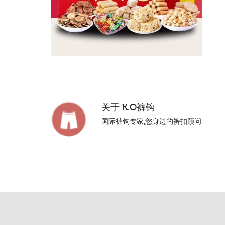
关于
K.O裤钩
国际裤钩专家,您身边的裤扣顾问