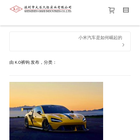
帮我查找新的
衬衫
尺码
中号
价格介于
。显示所有
黑色
商品，品牌为
默认品牌
.
小米汽车是如何崛起的
查找产品！
由
K.O裤钩
发布，分类：