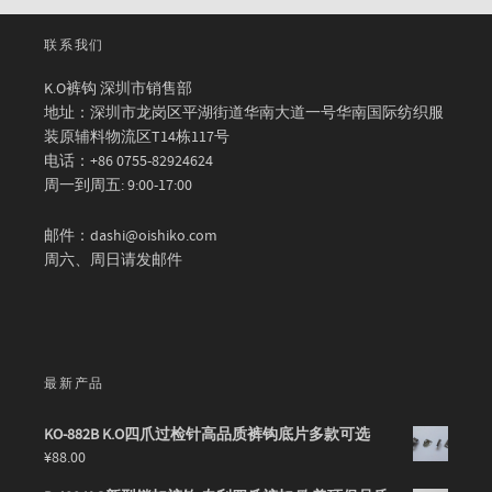
联系我们
K.O裤钩 深圳市销售部
地址：深圳市龙岗区平湖街道华南大道一号华南国际纺织服
装原辅料物流区T14栋117号
电话：+86 0755-82924624
周一到周五: 9:00-17:00
邮件：dashi@oishiko.com
周六、周日请发邮件
最新产品
KO-882B K.O四爪过检针高品质裤钩底片多款可选
¥
88.00