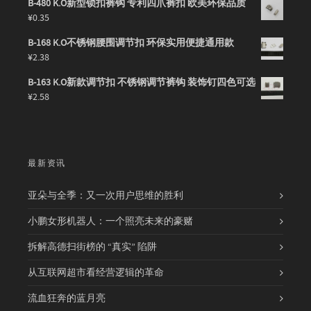
B-480 K.O新型锁扣裤钩 专利四爪裤扣 欧美环保品质
¥
0.35
B-168 K.O不锈钢腰围调节扣 环保实用便捷通用款
¥
2.38
B-163 K.O新款调节扣 不锈钢调节裤钩 装饰钉四色可选
¥
2.58
最新资讯
亚朵与全季：又一次用户思维的胜利
小鹏女形机器人：一个照亮未来的豪赌
拆解高德扫街榜的 “真实” 陷阱
从互联网超市看经营逻辑的革命
流血狂奔的蓝月亮