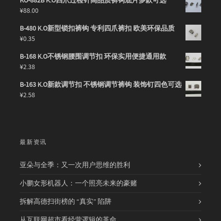
KO-882B K.O四爪过检针高品质裤钩底片多款可选
¥
88.00
B-480 K.O新型锁扣裤钩 专利四爪裤扣 欧美环保品质
¥
0.35
B-168 K.O不锈钢腰围调节扣 环保实用便捷通用款
¥
2.38
B-163 K.O新款调节扣 不锈钢调节裤钩 装饰钉四色可选
¥
2.58
最新资讯
亚朵与全季：又一次用户思维的胜利
小鹏女形机器人：一个照亮未来的豪赌
拆解高德扫街榜的 “真实” 陷阱
从互联网超市看经营逻辑的革命