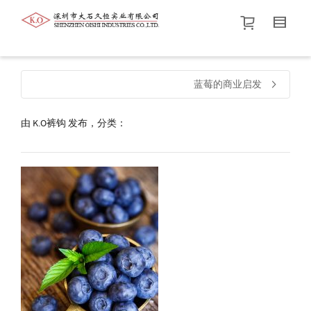
帮我查找新的
衬衫
尺码
中号
价格介于
。显示所有
黑色
商品，品牌为
默认品牌
.
蓝莓的商业启发
由
K.O裤钩
发布，分类：
查找产品！