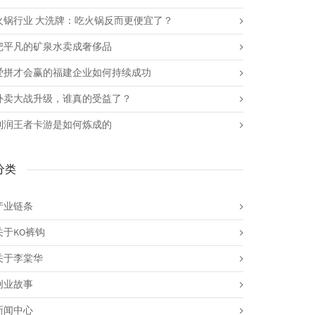
火锅行业 大洗牌：吃火锅反而更便宜了？
把平凡的矿泉水卖成奢侈品
爱拼才会赢的福建企业如何持续成功
外卖大战升级，谁真的受益了？
利润王者卡游是如何炼成的
分类
产业链条
关于KO裤钩
关于李棠华
创业故事
新闻中心