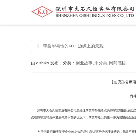
帮我查找新的
衬衫
尺码
中号
价格
李棠华与他的KO：边缘上的景观
由
oishiko
发布，分类：
创业故事
,
未分类
,
网商感悟
[点亮]揣
作
深圳市大石久恒实业有限公司总经理李棠华外包给点亮博客营销团队的这
点在博客营销总体发展停滞不前的境况下，李棠华走出的第一步为观望的企业
对于老鲁营销李棠华企业的龙头产品生态认证不锈钢环保裤钩，我并不擅