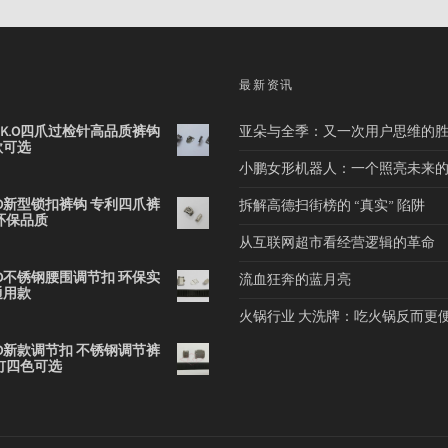
品
最新资讯
2B K.O四爪过检针高品质裤钩
亚朵与全季：又一次用户思维的
款可选
小鹏女形机器人：一个照亮未来
 K.O新型锁扣裤钩 专利四爪裤
拆解高德扫街榜的 “真实” 陷阱
环保品质
从互联网超市看经营逻辑的革命
 K.O不锈钢腰围调节扣 环保实
流血狂奔的蓝月亮
通用款
火锅行业 大洗牌：吃火锅反而更
 K.O新款调节扣 不锈钢调节裤
钉四色可选