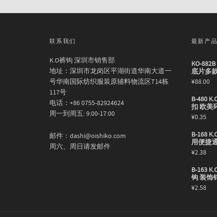
联系我们
最新产
K.O裤钩 深圳市销售部
KO-88
地址：深圳市龙岗区平湖街道华南大道一
底片多
号华南国际纺织服装原辅料物流区T14栋
¥
88.00
117号
B-480
电话：+86 0755-82924624
扣 欧美
周一到周五: 9:00-17:00
¥
0.35
B-168
邮件：dashi@oishiko.com
用便捷
周六、周日请发邮件
¥
2.38
B-163
钩 装饰
¥
2.58