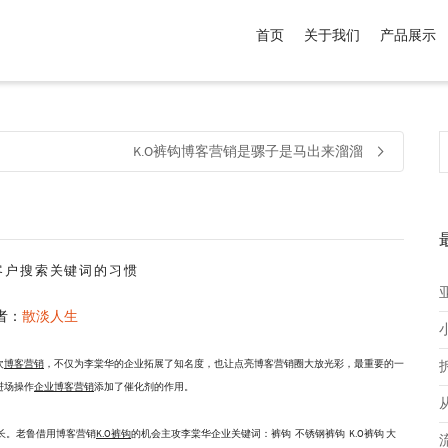
首页
关于我们
产品展示
介于
。显示所有
黑色
商品，品牌为
默认品牌
.
K.O裤钩博客营销是骡子是马出来溜溜
摩客户搜索关键词的习惯
者：
散淡人生
次
博客营销
，不仅为李棠华的企业拓展了知名度，也让点亮博客营销圈大放光彩，最重要的一
进场操作
企业博客营销
添加了催化剂的作用。
长。老鲁借用博客营销
K.O裤钩
的机会主攻李棠华企业关键词：裤钩 不锈钢裤钩 K.O裤钩 大