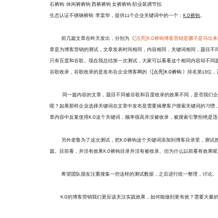
石裤钩 休闲裤裤钩 西裤裤钩 女裤裤钩 职业装调节扣
生态认证不锈钢裤钩 李棠华，提供11个企业关键词中的一个：
K.O裤钩
。
前几篇文章在昨天发出，分别为《
[点亮]K.O裤钩博客营销是骡子是马出
章是为博客营销的测试，文章发表时间相同，内容相同，关键词相同，题目不
只有百度和谷歌。现在我总结第一次测试，大家可以看看这个相同内容却不同题
谷歌收录，谷歌收录的是发布在企业博客网的《
[点亮]K.O裤钩
》排名第13位
同一篇内容的文章，题目不同被谷歌和百度收录的效果不同，是否我们企业
呢？如果那样企业选择关键词在文章中发布是需要揣摩客户搜索关键词的习惯
章内容中反复使用K.O这个关键词，频率很高并没被收录，被搜索引擎拒绝是
另外老鲁为了这次测试，把K.O裤钩这个关键词添加到博客目录里，测试把关
篇。目前看，并没有效果K.O裤钩目录并没有被收录。但为什么以前看有效果呢
希望团队朋友注重搜集一些这样的测试数据，之后进行统一整理，讨论。
K.O的博客营销我们更应该关注实践效果，如何能做到更有效？需要大量的数