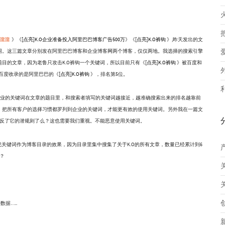
来溜溜
》《
[点亮]K.O企业准备投入阿里巴巴博客广告500万
》《
[点亮]K.O裤钩
》,昨天发出的文
同。这三篇文章分别发在阿里巴巴博客和企业博客网两个博客，仅仅两地。我选择的搜索引擎
目的文章，因为老鲁只攻击K.O裤钩一个关键词，所以目前只有《
[点亮]K.O裤钩
》被百度和
，百度收录的是阿里巴巴的《
[点亮]K.O裤钩
》，排名第5位。
的关键词在文章的题目里，和搜索者填写的关键词越接近，越准确搜索出来的排名越靠前
，把所有客户的选择习惯都罗列到企业的关键词，才能更有效的使用关键词。另外我在一篇文
违反了它的潜规则了么？这也需要我们重视。不能恶意使用关键词。
键词作为博客目录的效果，因为目录里集中搜集了关于K.O的所有文章，数量已经累计到6
？
据…..