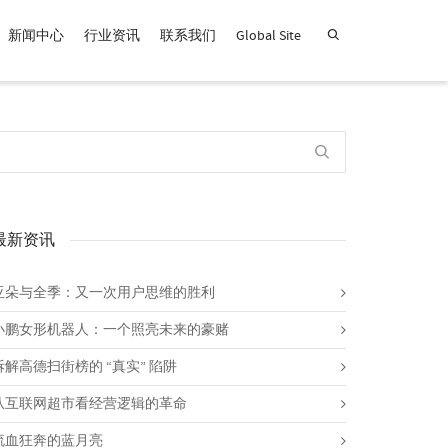
新闻中心
行业资讯
联系我们
Global Site
查找产品！
最新资讯
亚朵与全季：又一次用户思维的胜利
小鹏女形机器人：一个照亮未来的豪赌
拆解高德扫街榜的 “真实” 陷阱
从互联网超市看经营逻辑的革命
流血狂奔的蓝月亮