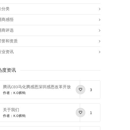
未分类
网商感悟
网商评选
荣誉和资质
行业资讯
热度资讯
腾讯CEO马化腾感恩深圳感恩改革开放
3
作者：K.O裤钩
关于我们
1
作者：K.O裤钩