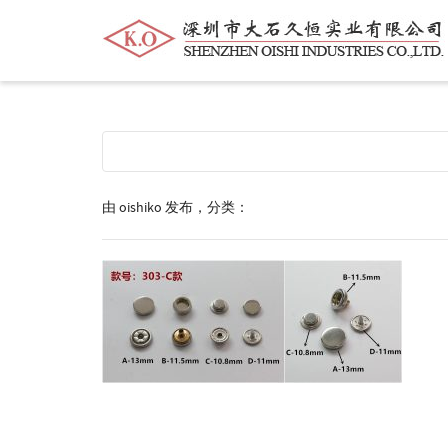
帮我查找新的
衬衫
尺码
中号
价格
由
oishiko
发布，分类：