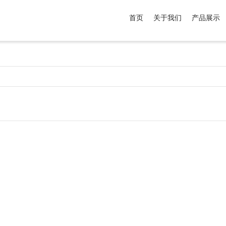
首页
关于我们
产品展示
介于
。显示所有
黑色
商品，品牌为
默认品牌
.