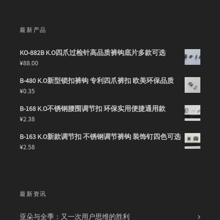
最新产品
KO-882B K.O四爪过检针高品质裤钩底片多款可选
¥
88.00
B-480 K.O新型锁扣裤钩 专利四爪裤扣 欧美环保品质
¥
0.35
B-168 K.O不锈钢腰围调节扣 环保实用便捷通用款
¥
2.38
B-163 K.O新款调节扣 不锈钢调节裤钩 装饰钉四色可选
¥
2.58
最新资讯
亚朵与全季：又一次用户思维的胜利