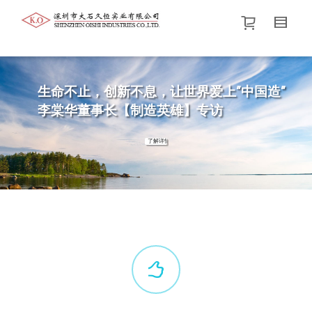
帮我查找新的
衬衫
尺码
中号
价格介于
。显示所有
黑色
商品，品牌为
默认品牌
.
生命不止，创新不息，让世界爱上”中国造”
李棠华董事长【制造英雄】专访
查找产品！
了解详情