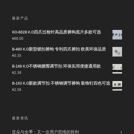
最新产品
KO-882B K.O四爪过检针高品质裤钩底片多款可选
¥
88.00
B-480 K.O新型锁扣裤钩 专利四爪裤扣 欧美环保品质
¥
0.35
B-168 K.O不锈钢腰围调节扣 环保实用便捷通用款
¥
2.38
B-163 K.O新款调节扣 不锈钢调节裤钩 装饰钉四色可选
¥
2.58
最新资讯
亚朵与全季：又一次用户思维的胜利