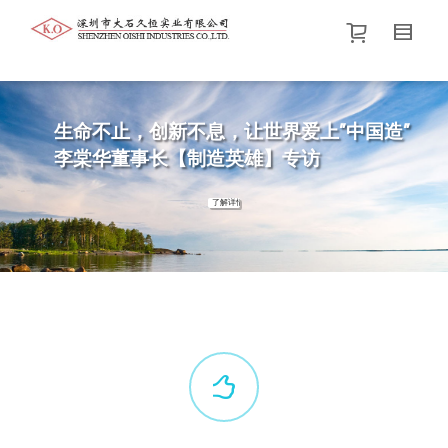
帮我查找新的
衬衫
尺码
中号
价格介于
。显示所有
黑色
商品，品牌为
默认品牌
.
生命不止，创新不息，让世界爱上”中国造”
李棠华董事长【制造英雄】专访
查找产品！
了解详情