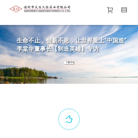
帮我查找新的
衬衫
尺码
中号
价格介于
。显示所有
黑色
商品，品牌为
默认品牌
.
生命不止，创新不息，让世界爱上”中国造”
李棠华董事长【制造英雄】专访
查找产品！
了解详情