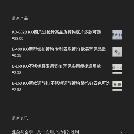
最新产品
KO-882B K.O四爪过检针高品质裤钩底片多款可选
¥
88.00
B-480 K.O新型锁扣裤钩 专利四爪裤扣 欧美环保品质
¥
0.35
B-168 K.O不锈钢腰围调节扣 环保实用便捷通用款
¥
2.38
B-163 K.O新款调节扣 不锈钢调节裤钩 装饰钉四色可选
¥
2.58
最新资讯
亚朵与全季：又一次用户思维的胜利