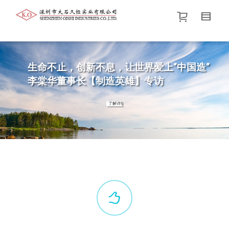
帮我查找新的
衬衫
尺码
中号
价格介于
。显示所有
黑色
商品，品牌为
默认品牌
.
生命不止，创新不息，让世界爱上”中国造”
李棠华董事长【制造英雄】专访
查找产品！
了解详情