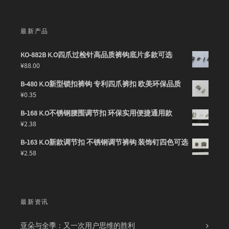
最新产品
KO-882B K.O四爪过检针高品质裤钩底片多款可选
¥
88.00
B-480 K.O新型锁扣裤钩 专利四爪裤扣 欧美环保品质
¥
0.35
B-168 K.O不锈钢腰围调节扣 环保实用便捷通用款
¥
2.38
B-163 K.O新款调节扣 不锈钢调节裤钩 装饰钉四色可选
¥
2.58
最新资讯
亚朵与全季：又一次用户思维的胜利