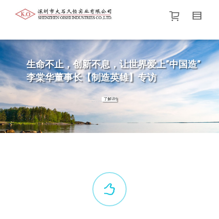
帮我查找新的
衬衫
尺码
中号
价格介于
。显示所有
黑色
商品，品牌为
默认品牌
.
生命不止，创新不息，让世界爱上”中国造”
李棠华董事长【制造英雄】专访
查找产品！
了解详情