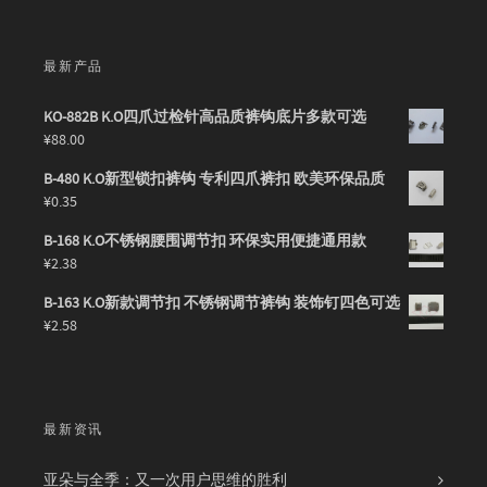
最新产品
KO-882B K.O四爪过检针高品质裤钩底片多款可选
¥
88.00
B-480 K.O新型锁扣裤钩 专利四爪裤扣 欧美环保品质
¥
0.35
B-168 K.O不锈钢腰围调节扣 环保实用便捷通用款
¥
2.38
B-163 K.O新款调节扣 不锈钢调节裤钩 装饰钉四色可选
¥
2.58
最新资讯
亚朵与全季：又一次用户思维的胜利