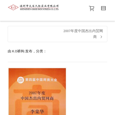
帮我查找新的
衬衫
尺码
中号
价格介于
。显示所有
黑色
商品，品牌为
默认品牌
.
2007年度中国杰出内贸网
商
查找产品！
由
K.O裤钩
发布，分类：