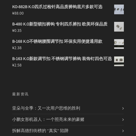
KO-882B K.O四爪过检针高品质裤钩底片多款可选
¥
88.00
B-480 K.O新型锁扣裤钩 专利四爪裤扣 欧美环保品质
¥
0.35
B-168 K.O不锈钢腰围调节扣 环保实用便捷通用款
¥
2.38
B-163 K.O新款调节扣 不锈钢调节裤钩 装饰钉四色可选
¥
2.58
最新资讯
亚朵与全季：又一次用户思维的胜利
小鹏女形机器人：一个照亮未来的豪赌
拆解高德扫街榜的 “真实” 陷阱