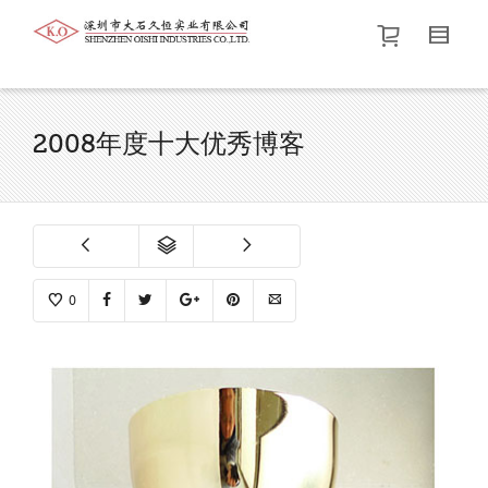
帮我查找新的
衬衫
尺码
中号
价格介于
。显示所有
黑色
商品，品牌为
默认品牌
.
2008年度十大优秀博客
查找产品！
0