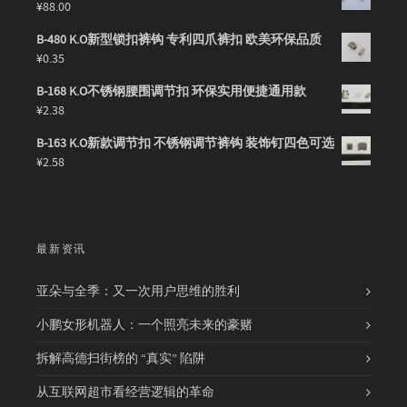
¥
88.00
B-480 K.O新型锁扣裤钩 专利四爪裤扣 欧美环保品质
¥
0.35
B-168 K.O不锈钢腰围调节扣 环保实用便捷通用款
¥
2.38
B-163 K.O新款调节扣 不锈钢调节裤钩 装饰钉四色可选
¥
2.58
最新资讯
亚朵与全季：又一次用户思维的胜利
小鹏女形机器人：一个照亮未来的豪赌
拆解高德扫街榜的 “真实” 陷阱
从互联网超市看经营逻辑的革命