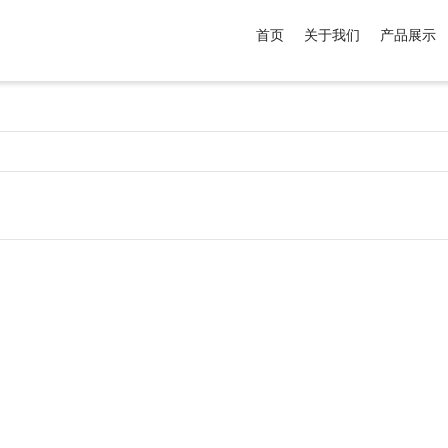
首页
关于我们
产品展示
介于
。显示所有
黑色
商品，品牌为
默认品牌
.