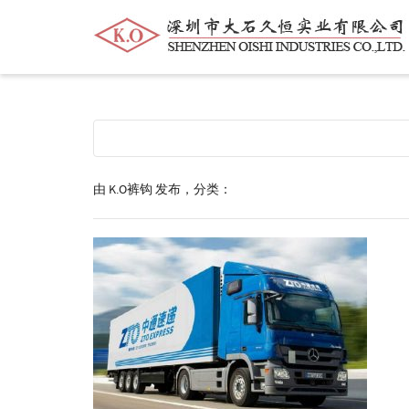
帮我查找新的
衬衫
尺码
中号
价格
由
K.O裤钩
发布，分类：