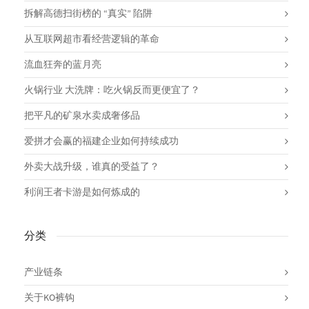
拆解高德扫街榜的 “真实” 陷阱
从互联网超市看经营逻辑的革命
流血狂奔的蓝月亮
火锅行业 大洗牌：吃火锅反而更便宜了？
把平凡的矿泉水卖成奢侈品
爱拼才会赢的福建企业如何持续成功
外卖大战升级，谁真的受益了？
利润王者卡游是如何炼成的
分类
产业链条
关于KO裤钩