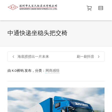
帮我查找新的
衬衫
尺码
中号
价格介于
。显示所有
黑色
商品，品牌为
默认品牌
.
中通快递坐稳头把交椅
查找产品！
海底捞捞出一片未来
刷一刷抖音
由
K.O裤钩
发布，分类：
网商感悟