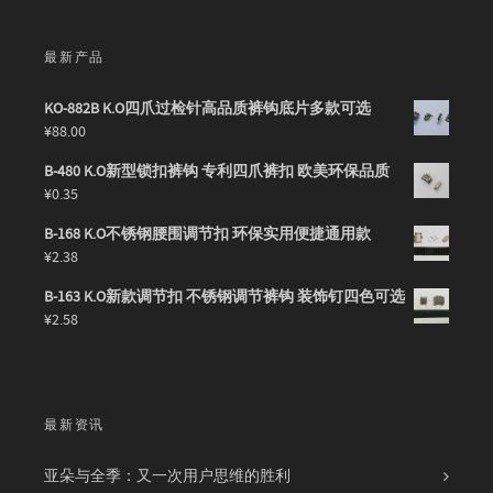
最新产品
KO-882B K.O四爪过检针高品质裤钩底片多款可选
¥
88.00
B-480 K.O新型锁扣裤钩 专利四爪裤扣 欧美环保品质
¥
0.35
B-168 K.O不锈钢腰围调节扣 环保实用便捷通用款
¥
2.38
B-163 K.O新款调节扣 不锈钢调节裤钩 装饰钉四色可选
¥
2.58
最新资讯
亚朵与全季：又一次用户思维的胜利