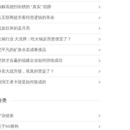
拆解高德扫街榜的 “真实” 陷阱
从互联网超市看经营逻辑的革命
流血狂奔的蓝月亮
火锅行业 大洗牌：吃火锅反而更便宜了？
把平凡的矿泉水卖成奢侈品
爱拼才会赢的福建企业如何持续成功
外卖大战升级，谁真的受益了？
利润王者卡游是如何炼成的
分类
产业链条
关于KO裤钩