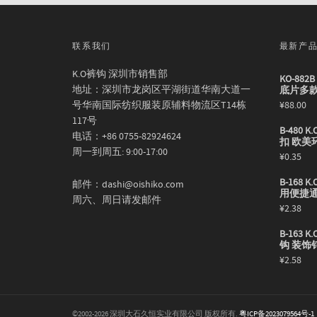
联系我们
最新产
K.O裤钩 深圳市销售部
KO-88
地址：深圳市龙岗区平湖街道华南大道一
底片多
号华南国际纺织服装原辅料物流区T14栋
¥
88.00
117号
B-480
电话：+86 0755-82924624
扣 欧美
周一到周五: 9:00-17:00
¥
0.35
B-168
邮件：dashi@oishiko.com
用便捷
周六、周日请发邮件
¥
2.38
B-163
钩 装饰
¥
2.58
©2002-2026 深圳大石久恒实业有限公司 版权所有.
粤ICP备2023079564号-1