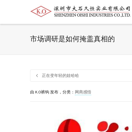
帮我查找新的
衬衫
尺码
中号
价格
市场调研是如何掩盖真相的
正在变年轻的娃哈哈
由
K.O裤钩
发布，分类：
网商感悟