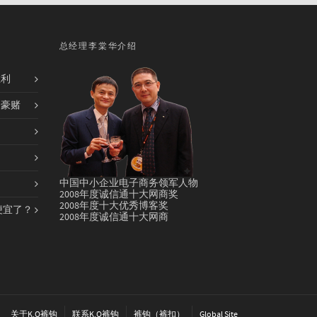
总经理李棠华介绍
胜利
的豪赌
中国中小企业电子商务领军人物
2008年度诚信通十大网商奖
2008年度十大优秀博客奖
便宜了？
2008年度诚信通十大网商
关于K.O裤钩
联系K.O裤钩
裤钩（裤扣）
Global Site