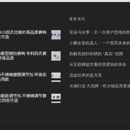
品
最新资讯
2B K.O四爪过检针高品质裤钩
亚朵与全季：又一次用户思维的
款可选
小鹏女形机器人：一个照亮未来
 K.O新型锁扣裤钩 专利四爪裤
拆解高德扫街榜的 “真实” 陷阱
环保品质
从互联网超市看经营逻辑的革命
 K.O不锈钢腰围调节扣 环保实
流血狂奔的蓝月亮
通用款
火锅行业 大洗牌：吃火锅反而更
 K.O新款调节扣 不锈钢调节裤
钉四色可选