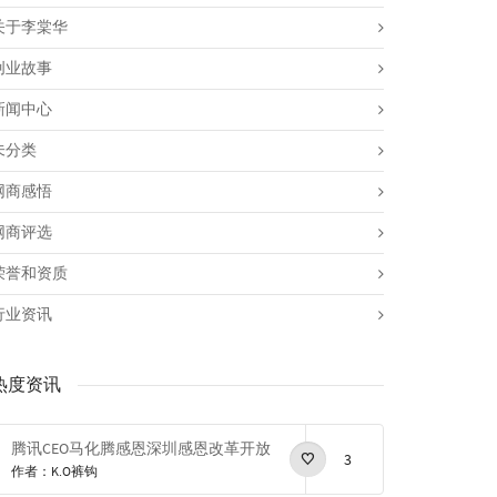
关于李棠华
创业故事
新闻中心
未分类
网商感悟
网商评选
荣誉和资质
行业资讯
热度资讯
腾讯CEO马化腾感恩深圳感恩改革开放
3
作者：K.O裤钩