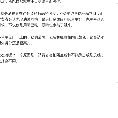
偏甜，所以自然就在小口测试里面占优。
思就是消费者在购买某样商品的时候，不会单纯考虑商品本身，而
消费者会认为玻璃罐的桃子罐头比金属罐的味道更好，也更喜欢圆
时候，不仅仅是用嘴巴吃，眼睛也参与了进来。
不单单是口味上的，它的品牌、包装和红白相间的颜色，都会被添
感知得分还是很高的。
这么难呢？一个原因是，消费者会把陌生感和不熟悉当成是反感；
选择会不同。