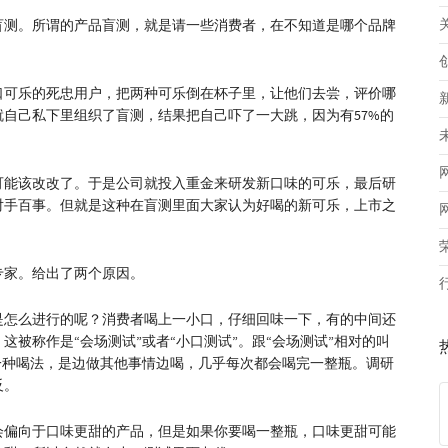
盲测。所谓的产品盲测，就是请一些消费者，在不知道是哪个品牌
可口可乐的死忠用户，把两种可乐倒在杯子里，让他们去尝，评价哪
自己私下里组织了盲测，结果把自己吓了一大跳，因为有57%的
可能该改改了。于是公司就投入重金来研发新口味的可乐，最后研
对手百事。但就是这种在盲测里面大家认为好喝的新可乐，上市之
专家。给出了两个原因。
是怎么进行的呢？消费者喝上一小口，仔细回味一下，有的中间还
被称作是“会场测试”或者“小口测试”。跟“会场测试”相对的叫
一种喝法，是边做其他事情边喝，几乎每次都会喝完一整瓶。调研
反。
会偏向于口味更甜的产品，但是如果你要喝一整瓶，口味更甜可能