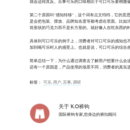
就会适得其反。百事可乐的口味相比于可口可乐要稍微
第二个原因叫“感知转移”，这个词有点文绉绉，它的意
是会把包装、摆放、品牌知名度等都考虑在里面。比如
筒形状的巧克力而不是长方形的。就好像人在吃东西的
具体到可口可乐的例子上，消费者对可口可乐的感知也
加到喝可乐时人的感受上。也就是说，可口可乐的综合
简单总结一下，为什么通过调查去了解用户想要什么会
还有一个原因是，产品使用的场景不同，消费者的真实
标签：
可乐
,
用户
,
百事
,
调研
关于
K.O裤钩
国际裤钩专家,您身边的裤扣顾问