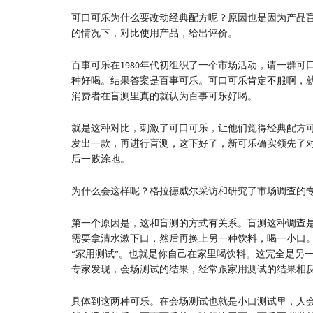
可口可乐为什么要改动经典配方呢？原因也是因为产品
的情况下，对比使用产品，给出评价。
百事可乐在1980年代初组织了一个市场活动，请一群
种好喝。结果答案是百事可乐。可口可乐肯定不服啊，就
消费者在盲测里真的就认为百事可乐好喝。
就是这种对比，刺激了可口可乐，让他们觉得经典配方
发出一款，再进行盲测，这下好了，新可乐确实领先了
后一败涂地。
为什么会这样呢？格拉德威尔采访和研究了市场调查的
第一个原因是，这和盲测的方式有关系。盲测这种调查
需要拿清水漱下口，然后再换上另一种饮料，喝一小口。这
“家用测试”。也就是你自己在家里喝饮料。这完全是另
专家发现，会场测试的结果，经常跟家用测试的结果相
具体到这两种可乐。在会场测试也就是小口测试里，人