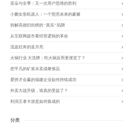
亚朵与全季：又一次用户思维的胜利
小鹏女形机器人：一个照亮未来的豪赌
拆解高德扫街榜的 “真实” 陷阱
从互联网超市看经营逻辑的革命
流血狂奔的蓝月亮
火锅行业 大洗牌：吃火锅反而更便宜了？
把平凡的矿泉水卖成奢侈品
爱拼才会赢的福建企业如何持续成功
外卖大战升级，谁真的受益了？
利润王者卡游是如何炼成的
分类