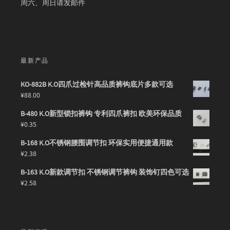
周六、周日请发邮件
最新产品
KO-882B K.O四爪过检针高品质裤钩底片多款可选
¥
88.00
B-480 K.O新型锁扣裤钩 专利四爪裤扣 欧美环保品质
¥
0.35
B-168 K.O不锈钢腰围调节扣 环保实用便捷通用款
¥
2.38
B-163 K.O新款调节扣 不锈钢调节裤钩 装饰钉四色可选
¥
2.58