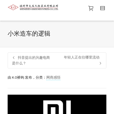
帮我查找新的
衬衫
尺码
中号
价格介于
。显示所有
黑色
商品，品牌为
默认品牌
.
小米造车的逻辑
查找产品！
年轻人正在往哪里流动
抖音提出的兴趣电商
是什么？
由
K.O裤钩
发布，分类：
网商感悟