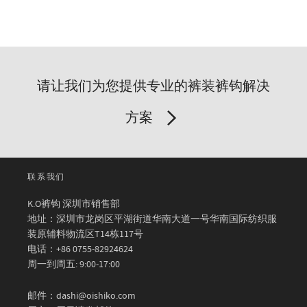
请让我们为您提供专业的裤装裤钩解决
方案
联系我们
K.O裤钩 深圳市销售部
地址：深圳市龙岗区平湖街道华南大道一号华南国际纺织服
装原辅料物流区T14栋117号
电话：+86 0755-82924624
周一到周五: 9:00-17:00
邮件：dashi@oishiko.com