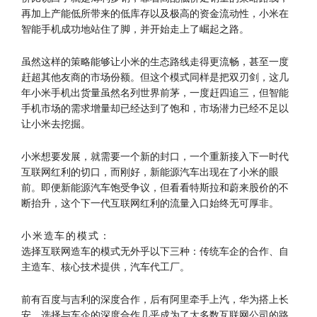
再加上产能低所带来的低库存以及极高的资金流动性，小米在
智能手机成功地站住了脚，并开始走上了崛起之路。
虽然这样的策略能够让小米的生态路线走得更流畅，甚至一度
赶超其他友商的市场份额。但这个模式同样是把双刃剑，这几
年小米手机出货量虽然名列世界前茅，一度赶四追三，但智能
手机市场的需求增量却已经达到了饱和，市场潜力已经不足以
让小米去挖掘。
小米想要发展，就需要一个新的封口，一个重新接入下一时代
互联网红利的切口，而刚好，新能源汽车出现在了小米的眼
前。即便新能源汽车饱受争议，但看看特斯拉和蔚来股价的不
断抬升，这个下一代互联网红利的流量入口始终无可厚非。
小米造车的模式：
选择互联网造车的模式无外乎以下三种：传统车企的合作、自
主造车、核心技术提供，汽车代工厂。
前有百度与吉利的深度合作，后有阿里牵手上汽，华为搭上长
安，选择与车企的深度合作几乎成为了大多数互联网公司的路