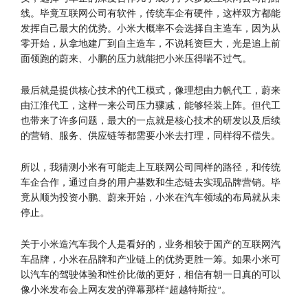
线。毕竟互联网公司有软件，传统车企有硬件，这样双方都能
发挥自己最大的优势。小米大概率不会选择自主造车，因为从
零开始，从拿地建厂到自主造车，不说耗资巨大，光是追上前
面领跑的蔚来、小鹏的压力就能把小米压得喘不过气。
最后就是提供核心技术的代工模式，像理想由力帆代工，蔚来
由江淮代工，这样一来公司压力骤减，能够轻装上阵。但代工
也带来了许多问题，最大的一点就是核心技术的研发以及后续
的营销、服务、供应链等都需要小米去打理，同样得不偿失。
所以，我猜测小米有可能走上互联网公司同样的路径，和传统
车企合作，通过自身的用户基数和生态链去实现品牌营销。毕
竟从顺为投资小鹏、蔚来开始，小米在汽车领域的布局就从未
停止。
关于小米造汽车我个人是看好的，业务相较于国产的互联网汽
车品牌，小米在品牌和产业链上的优势更胜一筹。如果小米可
以汽车的驾驶体验和性价比做的更好，相信有朝一日真的可以
像小米发布会上网友发的弹幕那样“超越特斯拉”。