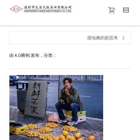
帮我查找新的
衬衫
尺码
中号
价格介于
。显示所有
黑色
商品，品牌为
默认品牌
.
摆地摊的新思考
由
K.O裤钩
发布，分类：
查找产品！