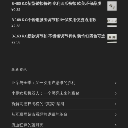
B-480 K.O新型锁扣裤钩 专利四爪裤扣 欧美环保品质
¥
0.35
B-168 K.O不锈钢腰围调节扣 环保实用便捷通用款
¥
2.38
B-163 K.O新款调节扣 不锈钢调节裤钩 装饰钉四色可选
¥
2.58
最新资讯
亚朵与全季：又一次用户思维的胜利
小鹏女形机器人：一个照亮未来的豪赌
拆解高德扫街榜的 “真实” 陷阱
从互联网超市看经营逻辑的革命
流血狂奔的蓝月亮