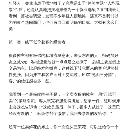
年轻人，突然热衷于摆地摊了？究竟是出于“体验生活”“人均玩
票”性质，还是认真地把摆地摊作为一个就业选项？直到我最近
看到一篇社会调查，发现不少年轻人摆地摊，还真不是我们以
为的凑个热闹而已，他们有自己很明确的目标。大概有这么几
类：
第一类，线下低价获客的经营者
很多摊主都有极强的私域流量意识，来买东西的人，扫码加好
友立减5元，私域流量池就一点点建立起来了，后续主要是线上
交易为主。比起纯粹的微商，这种线下转化而来的客户通常黏
性更强。因为摊主和客户面对面交流过，所谓“见面三分情”，
客户的信任感会多一些。
我看到一个最极端的例子是，一个卖衣服的摊主，用“只试不
卖”的策略引流。客人试完衣服觉得满意，想拿一件，这时候摊
主会这么告诉他：“这款是最后一件了，很多人试过了，这里已
经没有新的了，麻烦你加个微信，我回去拿新的发给你。”
还有一位卖鲜花的摊主，你一次性买三束花，可以送给你一个