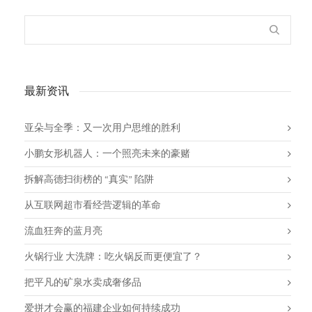
最新资讯
亚朵与全季：又一次用户思维的胜利
小鹏女形机器人：一个照亮未来的豪赌
拆解高德扫街榜的 “真实” 陷阱
从互联网超市看经营逻辑的革命
流血狂奔的蓝月亮
火锅行业 大洗牌：吃火锅反而更便宜了？
把平凡的矿泉水卖成奢侈品
爱拼才会赢的福建企业如何持续成功