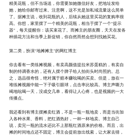
精美花瓶，但不当场送，你需要加她微信好友，把地址发给
她，她给你邮寄过来。注意啊，这不光是加私域流量这么简单
了。据摊主说，收到花瓶的人，后续从她这里买花的复购率很
高。你想，家里摆了一个精美的花瓶，相当于摆了一个“提示
器”，每天提醒你：该买束花了。而摊主的朋友圈，天天在发各
种插花方法和当季上新促销，你自然而然会想到找她买花。
第二类，扮演“地摊摊主”的网红博主
你去看有一类练摊视频，有卖高颜值提拉米苏蛋糕的，有卖自
制的特调香水的，还有人摆个牌子给人拍街头时尚照的。总
之，选品很奇怪，绝对属于赔本赚吆喝的买卖。但是，放在一
堆练摊视频中能一下子吸引眼球，点击率比较高。博主声嘶力
竭地吆喝一天，没成交几单，看得让人心疼，也是视频的一大
传播点。
我还看到有博主摆摊卖红酒，不是一瓶一瓶地卖，而是当街加
入各种水果、香料，把红酒热好，一杯一杯地卖。博主自己
说，卖完一瓶的流水还比不上那瓶红酒原来的价格。而且，出
摊的时间地点还不固定，博主会提前放出线索，让大家去猜，