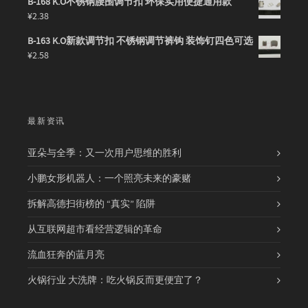
B-168 K.O不锈钢腰围调节扣 环保实用便捷通用款
¥
2.38
B-163 K.O新款调节扣 不锈钢调节裤钩 装饰钉四色可选
¥
2.58
最新资讯
亚朵与全季：又一次用户思维的胜利
小鹏女形机器人：一个照亮未来的豪赌
拆解高德扫街榜的 “真实” 陷阱
从互联网超市看经营逻辑的革命
流血狂奔的蓝月亮
火锅行业 大洗牌：吃火锅反而更便宜了？