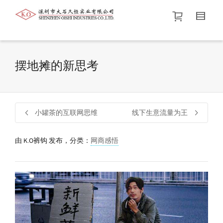
帮我查找新的
衬衫
尺码
中号
价格介于
。显示所有
黑色
商品，品牌为
默认品牌
.
摆地摊的新思考
查找产品！
小罐茶的互联网思维
线下生意流量为王
由
K.O裤钩
发布，分类：
网商感悟