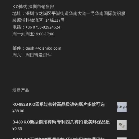
K.O裤钩 深圳市销售部
地址：深圳市龙岗区平湖街道华南大道一号华南国际纺织服
装原辅料物流区T14栋117号
电话：+86 0755-82924624
周一到周五: 9:00-17:00
邮件：dashi@oishiko.com
周六、周日请发邮件
最新产品
KO-882B K.O四爪过检针高品质裤钩底片多款可选
¥
88.00
B-480 K.O新型锁扣裤钩 专利四爪裤扣 欧美环保品质
¥
0.35