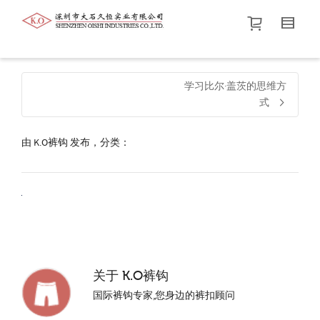
帮我查找新的
衬衫
尺码
中号
价格介于
。显示所有
黑色
商品，品牌为
默认品牌
.
学习比尔·盖茨的思维方
式
查找产品！
由
K.O裤钩
发布，分类：
关于
K.O裤钩
国际裤钩专家,您身边的裤扣顾问