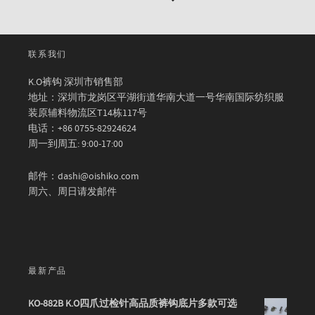
联系我们
K.O裤钩 深圳市销售部
地址：深圳市龙岗区平湖街道华南大道一号华南国际纺织服
装原辅料物流区T14栋117号
电话：+86 0755-82924624
周一到周五: 9:00-17:00
邮件：dashi@oishiko.com
周六、周日请发邮件
最新产品
KO-882B K.O四爪过检针高品质裤钩底片多款可选