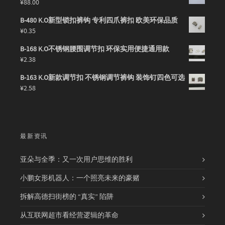
¥
88.00
B-480 K.O新型锁扣裤钩 专利四爪裤扣 欧美环保品质
¥
0.35
B-168 K.O不锈钢腰围调节扣 环保实用便捷通用款
¥
2.38
B-163 K.O新款调节扣 不锈钢调节裤钩 装饰钉四色可选
¥
2.58
最新资讯
亚朵与全季：又一次用户思维的胜利
小鹏女形机器人：一个照亮未来的豪赌
拆解高德扫街榜的 “真实” 陷阱
从互联网超市看经营逻辑的革命