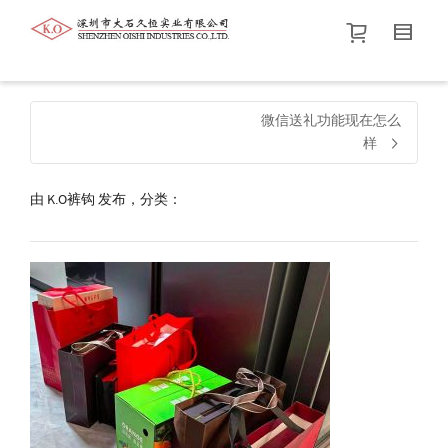
帮我查找新的
衬衫
尺码
中号
价格介于
。显示所有
黑色
商品，品牌为
默认品牌
.
微信送礼功能现在怎么
样
查找产品！
由
K.O裤钩
发布，分类：