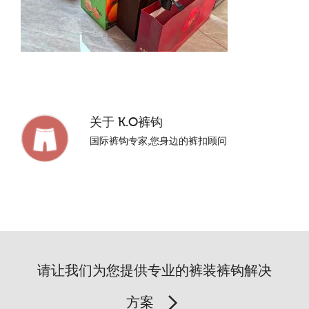
关于
K.O裤钩
国际裤钩专家,您身边的裤扣顾问
请让我们为您提供专业的裤装裤钩解决
方案