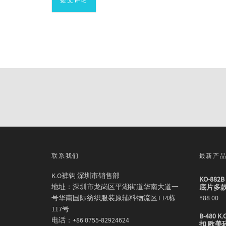
联系我们
最新产
K.O裤钩 深圳市销售部
KO-88
地址：深圳市龙岗区平湖街道华南大道一
底片多
号华南国际纺织服装原辅料物流区T14栋
¥
88.00
117号
B-480
电话：+86 0755-82924624
扣 欧美