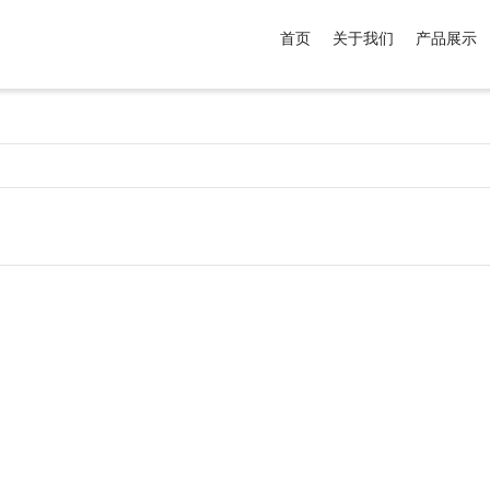
首页
关于我们
产品展示
介于
。显示所有
黑色
商品，品牌为
默认品牌
.