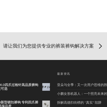
请让我们为您提供专业的裤装裤钩解决方案
品
最新资讯
2B K.O四爪过检针高品质裤钩
亚朵与全季：又一次用户思维的
款可选
小鹏女形机器人：一个照亮未来
 K.O新型锁扣裤钩 专利四爪裤
拆解高德扫街榜的 “真实” 陷阱
环保品质