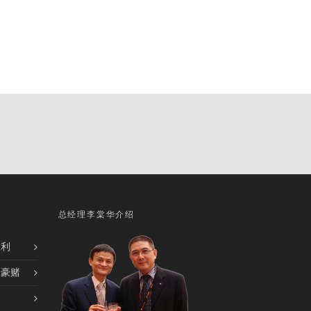
总经理李棠华介绍
胜利
的豪赌