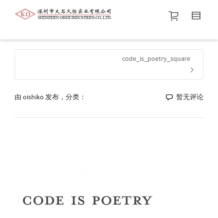
帮我查找新的
衬衫
尺码
中号
价格介于
。显示所有
黑色
商品，品牌为
默认品牌
.
code_is_poetry_square
查找产品！
由
oishiko
发布，分类：
暂无评论