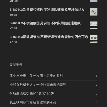
¥
88.00
B-480 K.O新型锁扣裤钩 专利四爪裤扣 欧美环保品质
¥
0.35
B-168 K.O不锈钢腰围调节扣 环保实用便捷通用款
¥
2.38
B-163 K.O新款调节扣 不锈钢调节裤钩 装饰钉四色可选
¥
2.58
最新资讯
亚朵与全季：又一次用户思维的胜利
小鹏女形机器人：一个照亮未来的豪赌
拆解高德扫街榜的 “真实” 陷阱
从互联网超市看经营逻辑的革命