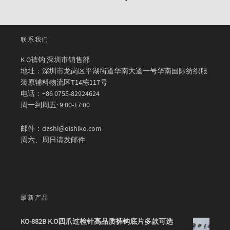
联系我们
K.O裤钩 深圳市销售部
地址：深圳市龙岗区平湖街道华南大道一号华南国际纺织服
装原辅料物流区T14栋117号
电话：+86 0755-82924624
周一到周五: 9:00-17:00
邮件：dashi@oishiko.com
周六、周日请发邮件
最新产品
KO-882B K.O四爪过检针高品质裤钩底片多款可选