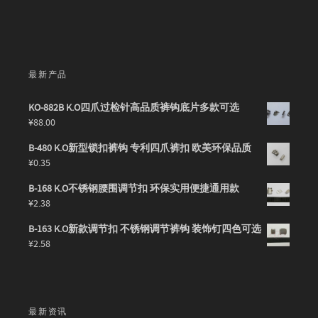
最新产品
KO-882B K.O四爪过检针高品质裤钩底片多款可选
¥
88.00
B-480 K.O新型锁扣裤钩 专利四爪裤扣 欧美环保品质
¥
0.35
B-168 K.O不锈钢腰围调节扣 环保实用便捷通用款
¥
2.38
B-163 K.O新款调节扣 不锈钢调节裤钩 装饰钉四色可选
¥
2.58
最新资讯