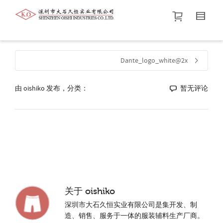
帮我查找新的
衬衫
尺码
中号
价格介于
。显示所有
黑色
商品，品牌为
默认品牌
.
Dante_logo_white@2x
由
oishiko
发布，分类：
查找产品！
暂无评论
关于
oishiko
深圳市大石久恒实业有限公司是集开发、制
造、销售、服务于一体的服装辅料生产厂商。