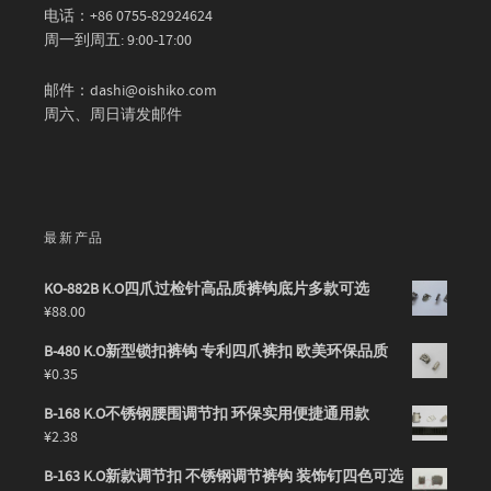
电话：+86 0755-82924624
周一到周五: 9:00-17:00
邮件：dashi@oishiko.com
周六、周日请发邮件
最新产品
KO-882B K.O四爪过检针高品质裤钩底片多款可选
¥
88.00
B-480 K.O新型锁扣裤钩 专利四爪裤扣 欧美环保品质
¥
0.35
B-168 K.O不锈钢腰围调节扣 环保实用便捷通用款
¥
2.38
B-163 K.O新款调节扣 不锈钢调节裤钩 装饰钉四色可选