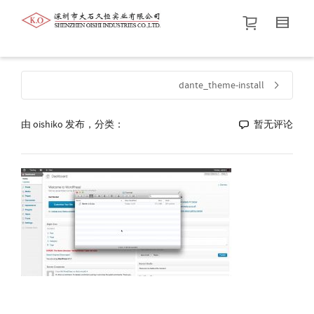
帮我查找新的
衬衫
尺码
中号
价格介于
。显示所有
黑色
商品，品牌为
默认品牌
.
dante_theme-install
由
oishiko
发布，分类：
查找产品！
暂无评论