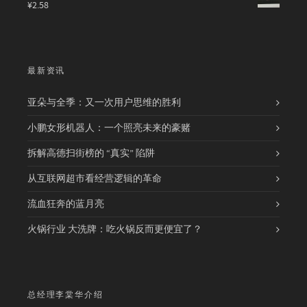
¥
2.58
最新资讯
亚朵与全季：又一次用户思维的胜利
小鹏女形机器人：一个照亮未来的豪赌
拆解高德扫街榜的 “真实” 陷阱
从互联网超市看经营逻辑的革命
流血狂奔的蓝月亮
火锅行业 大洗牌：吃火锅反而更便宜了？
总经理李棠华介绍