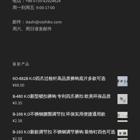
电话：+86 0755-82924624
周一到周五: 9:00-17:00
邮件：dashi@oishiko.com
周六、周日请发邮件
最新产品
KO-882B K.O四爪过检针高品质裤钩底片多款可选
¥
88.00
B-480 K.O新型锁扣裤钩 专利四爪裤扣 欧美环保品质
¥
0.35
B-168 K.O不锈钢腰围调节扣 环保实用便捷通用款
¥
2.38
B-163 K.O新款调节扣 不锈钢调节裤钩 装饰钉四色可选
¥
2.58