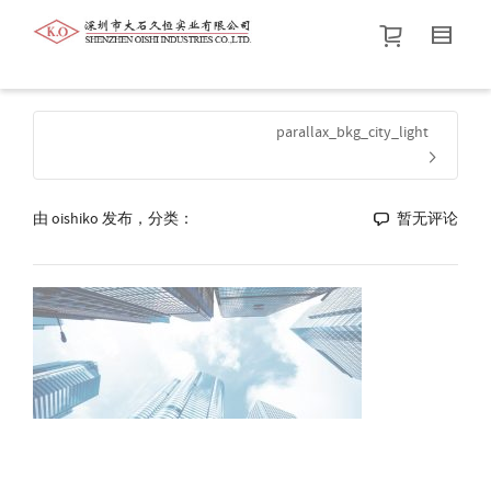
帮我查找新的
衬衫
尺码
中号
价格介于
。显示所有
黑色
商品，品牌为
默认品牌
.
parallax_bkg_city_light
查找产品！
由
oishiko
发布，分类：
暂无评论