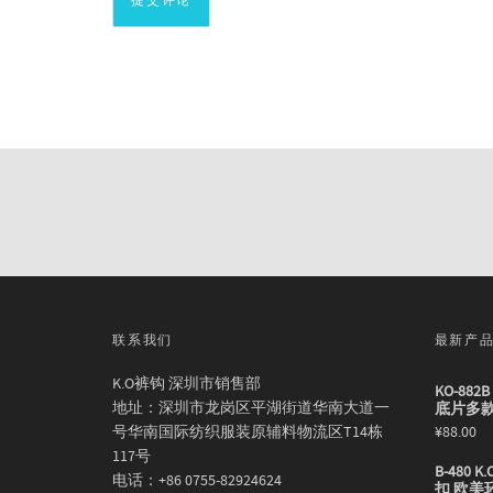
联系我们
最新产
K.O裤钩 深圳市销售部
KO-88
地址：深圳市龙岗区平湖街道华南大道一
底片多
号华南国际纺织服装原辅料物流区T14栋
¥
88.00
117号
B-480
电话：+86 0755-82924624
扣 欧美