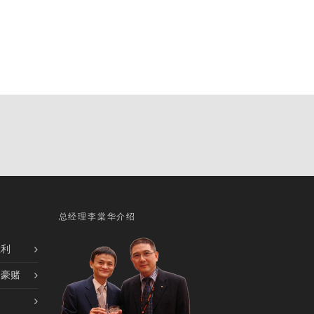
总经理李棠华介绍
胜利
的豪赌