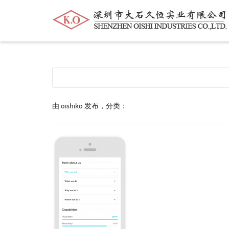
帮我查找新的
衬衫
尺码
中号
价格
由
oishiko
发布，分类：