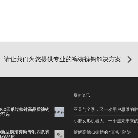
请让我们为您提供专业的裤装裤钩解决方案
品
最新资讯
2B K.O四爪过检针高品质裤钩
亚朵与全季：又一次用户思维的
款可选
小鹏女形机器人：一个照亮未来
 K.O新型锁扣裤钩 专利四爪裤
拆解高德扫街榜的 “真实” 陷阱
环保品质