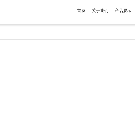
首页
关于我们
产品展示
介于
。显示所有
黑色
商品，品牌为
默认品牌
.