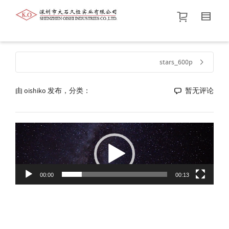
帮我查找新的
衬衫
尺码
中号
价格介于
。显示所有
黑色
商品，品牌为
默认品牌
.
stars_600p
由
oishiko
发布，分类：
查找产品！
暂无评论
视
频
播
放
器
00:00
00:13