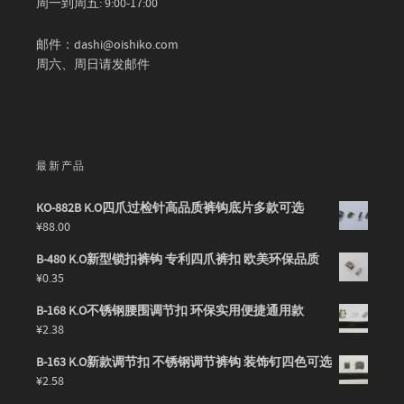
周一到周五: 9:00-17:00
邮件：dashi@oishiko.com
周六、周日请发邮件
最新产品
KO-882B K.O四爪过检针高品质裤钩底片多款可选
¥
88.00
B-480 K.O新型锁扣裤钩 专利四爪裤扣 欧美环保品质
¥
0.35
B-168 K.O不锈钢腰围调节扣 环保实用便捷通用款
¥
2.38
B-163 K.O新款调节扣 不锈钢调节裤钩 装饰钉四色可选
¥
2.58