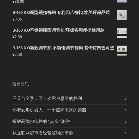
¥
88.00
B-480 K.O新型锁扣裤钩 专利四爪裤扣 欧美环保品质
¥
0.35
B-168 K.O不锈钢腰围调节扣 环保实用便捷通用款
¥
2.38
B-163 K.O新款调节扣 不锈钢调节裤钩 装饰钉四色可选
¥
2.58
最新资讯
亚朵与全季：又一次用户思维的胜利
小鹏女形机器人：一个照亮未来的豪赌
拆解高德扫街榜的 “真实” 陷阱
从互联网超市看经营逻辑的革命