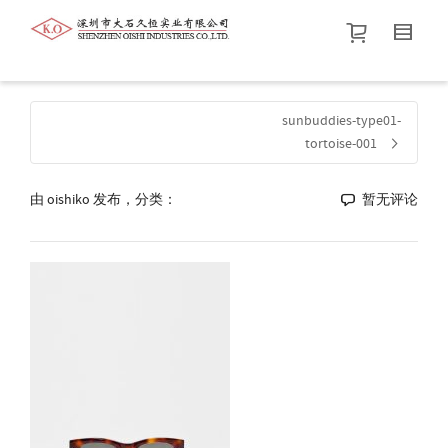
帮我查找新的
衬衫
尺码
中号
价格介于
。显示所有
黑色
商品，品牌为
默认品牌
.
sunbuddies-type01-
tortoise-001
查找产品！
由
oishiko
发布，分类：
暂无评论