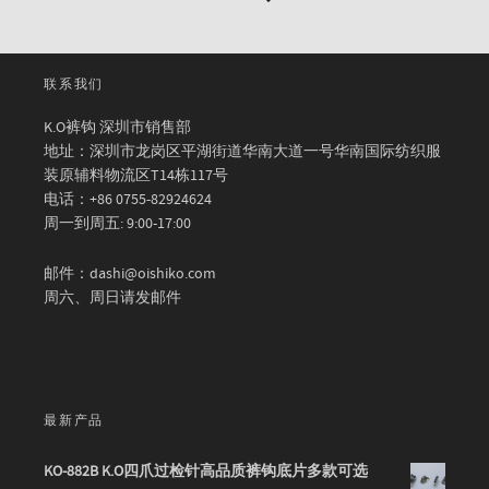
联系我们
K.O裤钩 深圳市销售部
地址：深圳市龙岗区平湖街道华南大道一号华南国际纺织服
装原辅料物流区T14栋117号
电话：+86 0755-82924624
周一到周五: 9:00-17:00
邮件：dashi@oishiko.com
周六、周日请发邮件
最新产品
KO-882B K.O四爪过检针高品质裤钩底片多款可选