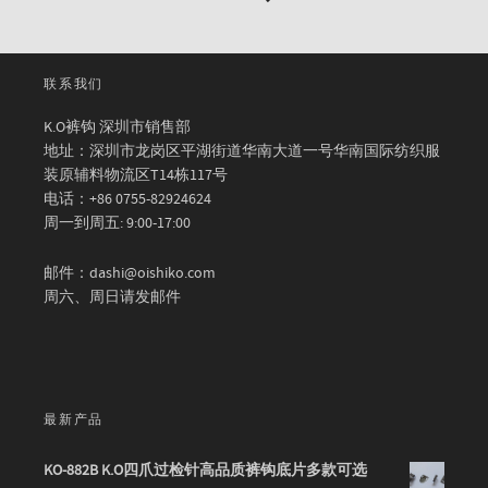
联系我们
K.O裤钩 深圳市销售部
地址：深圳市龙岗区平湖街道华南大道一号华南国际纺织服
装原辅料物流区T14栋117号
电话：+86 0755-82924624
周一到周五: 9:00-17:00
邮件：dashi@oishiko.com
周六、周日请发邮件
最新产品
KO-882B K.O四爪过检针高品质裤钩底片多款可选