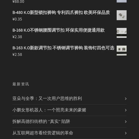
¥
88.00
B-480 K.O新型锁扣裤钩 专利四爪裤扣 欧美环保品质
¥
0.35
B-168 K.O不锈钢腰围调节扣 环保实用便捷通用款
¥
2.38
B-163 K.O新款调节扣 不锈钢调节裤钩 装饰钉四色可选
¥
2.58
最新资讯
亚朵与全季：又一次用户思维的胜利
小鹏女形机器人：一个照亮未来的豪赌
拆解高德扫街榜的 “真实” 陷阱
从互联网超市看经营逻辑的革命