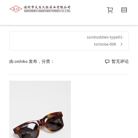
帮我查找新的
衬衫
尺码
中号
价格介于
。显示所有
黑色
商品，品牌为
默认品牌
.
sunbuddies-type01-
tortoise-006
查找产品！
由
oishiko
发布，分类：
暂无评论