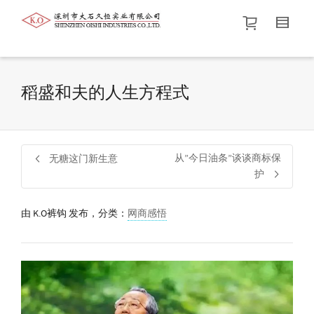
帮我查找新的
衬衫
尺码
中号
价格介于
。显示所有
黑色
商品，品牌为
默认品牌
.
稻盛和夫的人生方程式
查找产品！
从”今日油条”谈谈商标保
无糖这门新生意
护
由
K.O裤钩
发布，分类：
网商感悟