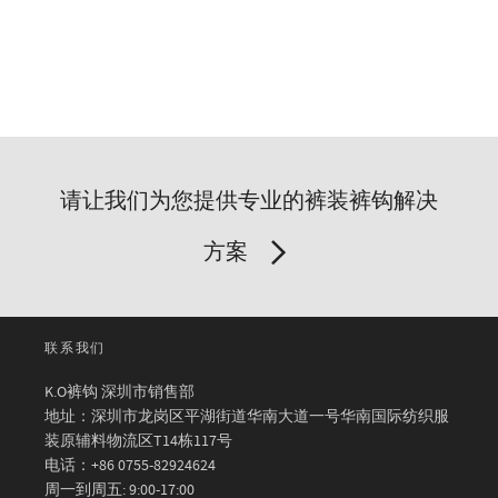
请让我们为您提供专业的裤装裤钩解决
方案
联系我们
K.O裤钩 深圳市销售部
地址：深圳市龙岗区平湖街道华南大道一号华南国际纺织服
装原辅料物流区T14栋117号
电话：+86 0755-82924624
周一到周五: 9:00-17:00