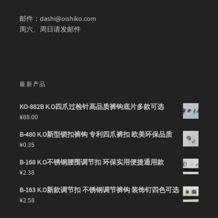
邮件：dashi@oishiko.com
周六、周日请发邮件
最新产品
KO-882B K.O四爪过检针高品质裤钩底片多款可选
¥
88.00
B-480 K.O新型锁扣裤钩 专利四爪裤扣 欧美环保品质
¥
0.35
B-168 K.O不锈钢腰围调节扣 环保实用便捷通用款
¥
2.38
B-163 K.O新款调节扣 不锈钢调节裤钩 装饰钉四色可选
¥
2.58