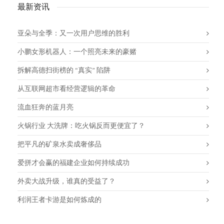
最新资讯
亚朵与全季：又一次用户思维的胜利
小鹏女形机器人：一个照亮未来的豪赌
拆解高德扫街榜的 “真实” 陷阱
从互联网超市看经营逻辑的革命
流血狂奔的蓝月亮
火锅行业 大洗牌：吃火锅反而更便宜了？
把平凡的矿泉水卖成奢侈品
爱拼才会赢的福建企业如何持续成功
外卖大战升级，谁真的受益了？
利润王者卡游是如何炼成的