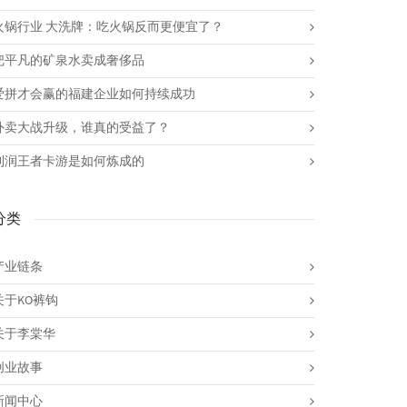
火锅行业 大洗牌：吃火锅反而更便宜了？
把平凡的矿泉水卖成奢侈品
爱拼才会赢的福建企业如何持续成功
外卖大战升级，谁真的受益了？
利润王者卡游是如何炼成的
分类
产业链条
关于KO裤钩
关于李棠华
创业故事
新闻中心