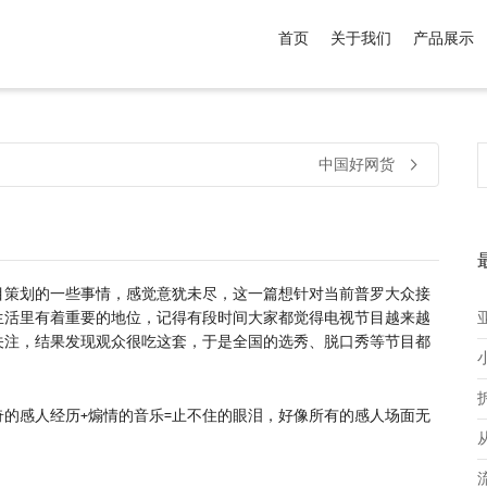
首页
关于我们
产品展示
介于
。显示所有
黑色
商品，品牌为
默认品牌
.
中国好网货
目策划的一些事情，感觉意犹未尽，这一篇想针对当前普罗大众接
生活里有着重要的地位，记得有段时间大家都觉得电视节目越来越
关注，结果发现观众很吃这套，于是全国的选秀、脱口秀等节目都
奇的感人经历+煽情的音乐=止不住的眼泪，好像所有的感人场面无