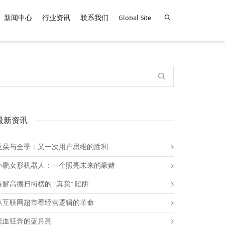
新闻中心
行业资讯
联系我们
Global Site
查找产品！
最新资讯
亚朵与全季：又一次用户思维的胜利
小鹏女形机器人：一个照亮未来的豪赌
拆解高德扫街榜的 “真实” 陷阱
从互联网超市看经营逻辑的革命
流血狂奔的蓝月亮