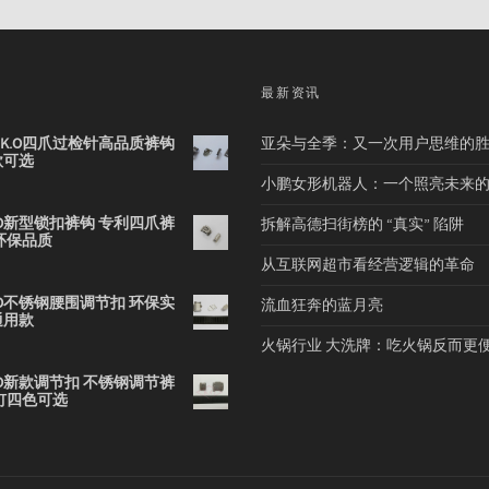
品
最新资讯
2B K.O四爪过检针高品质裤钩
亚朵与全季：又一次用户思维的
款可选
小鹏女形机器人：一个照亮未来
 K.O新型锁扣裤钩 专利四爪裤
拆解高德扫街榜的 “真实” 陷阱
环保品质
从互联网超市看经营逻辑的革命
 K.O不锈钢腰围调节扣 环保实
流血狂奔的蓝月亮
通用款
火锅行业 大洗牌：吃火锅反而更
 K.O新款调节扣 不锈钢调节裤
钉四色可选