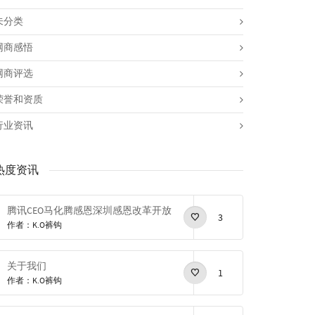
未分类
网商感悟
网商评选
荣誉和资质
行业资讯
热度资讯
腾讯CEO马化腾感恩深圳感恩改革开放
3
作者：K.O裤钩
关于我们
1
作者：K.O裤钩