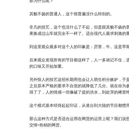
那为什么呢？
其貌不扬的普通人，这个很普遍没什么特别的。
非凡的技艺，这个也没什么了不起，但是跟其貌不扬的
果换成过山车就完全不一样了。适合现代人最求刺激的
到这里观众最多对这个人的印象是：厉害，牛。这是早
后来观众发现所有的节目都这样了，人一多就记不住，
的口味又开始加重。
另外惊人的技艺这招长期用也会让人萌生积分嫉妒，于
之后原本严格的要求不自觉的就降低了几分。就在你为
得了了，人的情感一些像破了提的洪水，到处哭的稀里
这个模式基本经得起起印证，从港台到大陆的节目都惯
那么这种方式是否适合运用在网货的运营上呢？我们设想
交情=热销的网货。