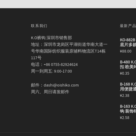
联系我们
最新产
K.O裤钩 深圳市销售部
KO-88
地址：深圳市龙岗区平湖街道华南大道一
底片多
号华南国际纺织服装原辅料物流区T14栋
¥
88.00
117号
B-480
电话：+86 0755-82924624
扣 欧美
周一到周五: 9:00-17:00
¥
0.35
B-168
邮件：dashi@oishiko.com
用便捷
周六、周日请发邮件
¥
2.38
B-163
钩 装饰
¥
2.58