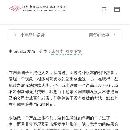
帮我查找新的
衬衫
尺码
中号
价格介于
。显示所有
黑色
商品，品牌为
默认品牌
.
小商品的逆袭
网货好故事
由
oishiko
发布，分类：
未分类
查找产品！
,
网商感悟
在网商圈子里混迹太久，我看过、听过各种版本的创业故事，
发现一个现象：很多网商勇敢的迈出创业这一步，在取得一些
成绩之后无法继续进步。他们或永远做一个产品止步不前，或
不断创新却无法突破。我想白手起家的网商朋友没人不想把自
己的公司做成百年老店，但往往苦于没有奏效的方法，默默的
在折腾中浪费自己的时间。
永远做一个产品止步不前，这种生意犹如单调的日子过了一
生，而且非常容易受到市场竞争的影响，缺少竞争力的结果会