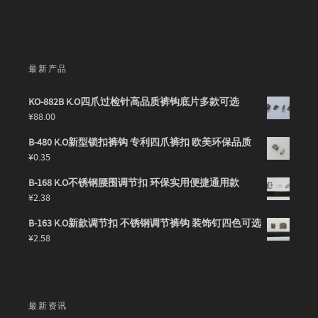
最新产品
KO-882B K.O四爪过检针高品质裤钩底片多款可选
¥
88.00
B-480 K.O新型锁扣裤钩 专利四爪裤扣 欧美环保品质
¥
0.35
B-168 K.O不锈钢腰围调节扣 环保实用便捷通用款
¥
2.38
B-163 K.O新款调节扣 不锈钢调节裤钩 装饰钉四色可选
¥
2.58
最新资讯