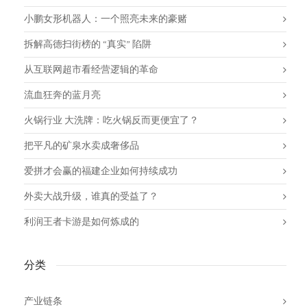
小鹏女形机器人：一个照亮未来的豪赌
拆解高德扫街榜的 “真实” 陷阱
从互联网超市看经营逻辑的革命
流血狂奔的蓝月亮
火锅行业 大洗牌：吃火锅反而更便宜了？
把平凡的矿泉水卖成奢侈品
爱拼才会赢的福建企业如何持续成功
外卖大战升级，谁真的受益了？
利润王者卡游是如何炼成的
分类
产业链条