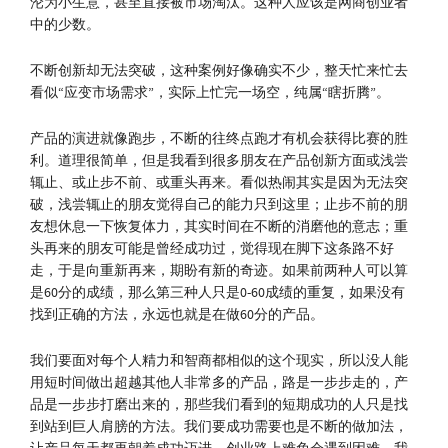
沦为小生意，甚至直接被市场淘汰。这种人应该是网商创业者
中的少数。
不断创新却无法突破，这种案例好像确实不少，整天忙来忙去
看似“应变市场需求”，实际上忙完一场空，纯属“瞎折腾”。
产品的演进就像跑步，不断的往终点跑才有机会获得比赛的胜
利。道理很简单，但是我看到很多朋友在产品创新方面或浅尝
辄止、或止步不前、或重头再来。看似热闹其实是因为无法突
破，浅尝辄止的朋友觉得自己的能力只到这里；止步不前的朋
友想休息一下恢复体力，其实时间在不断的消磨他的意志；重
头再来的朋友可能是曾经成功过，觉得现在脚下这条路不好
走，于是向重新再来，期盼有新的奇迹。如果前两种人可以算
是60分的成绩，那么第三种人只是0-60成绩的重复，如果没有
找到正确的方法，永远也就是在做60分的产品。
我们要面对每个人精力和智商都相似的这个现实，所以没人能
用短时间做出超越其他人非常多的产品，路是一步步走的，产
品是一步步打磨出来的，那些我们看到的短期成功的人只是找
到站到巨人肩膀的方法。我们要成功需要也是不断的做加法，