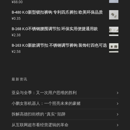
¥
88.00
B-480 K.O新型锁扣裤钩 专利四爪裤扣 欧美环保品质
¥
0.35
B-168 K.O不锈钢腰围调节扣 环保实用便捷通用款
¥
2.38
B-163 K.O新款调节扣 不锈钢调节裤钩 装饰钉四色可选
¥
2.58
最新资讯
亚朵与全季：又一次用户思维的胜利
小鹏女形机器人：一个照亮未来的豪赌
拆解高德扫街榜的 “真实” 陷阱
从互联网超市看经营逻辑的革命