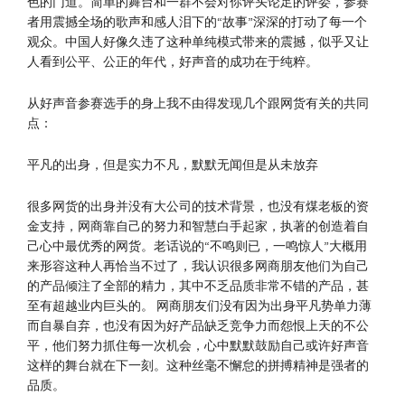
色的门道。简单的舞台和一群不会对你评头论足的评委，参赛
者用震撼全场的歌声和感人泪下的“故事”深深的打动了每一个
观众。中国人好像久违了这种单纯模式带来的震撼，似乎又让
人看到公平、公正的年代，好声音的成功在于纯粹。
从好声音参赛选手的身上我不由得发现几个跟网货有关的共同
点：
平凡的出身，但是实力不凡，默默无闻但是从未放弃
很多网货的出身并没有大公司的技术背景，也没有煤老板的资
金支持，网商靠自己的努力和智慧白手起家，执著的创造着自
己心中最优秀的网货。老话说的“不鸣则已，一鸣惊人”大概用
来形容这种人再恰当不过了，我认识很多网商朋友他们为自己
的产品倾注了全部的精力，其中不乏品质非常不错的产品，甚
至有超越业内巨头的。 网商朋友们没有因为出身平凡势单力薄
而自暴自弃，也没有因为好产品缺乏竞争力而怨恨上天的不公
平，他们努力抓住每一次机会，心中默默鼓励自己或许好声音
这样的舞台就在下一刻。这种丝毫不懈怠的拼搏精神是强者的
品质。