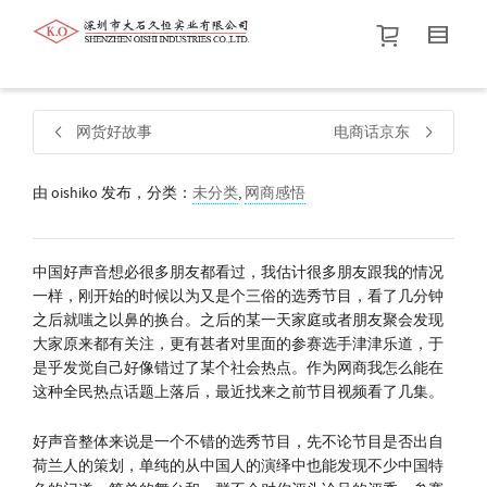
帮我查找新的
衬衫
尺码
中号
价格介于
。显示所有
黑色
商品，品牌为
默认品牌
.
网货好故事
电商话京东
由
oishiko
发布，分类：
未分类
查找产品！
,
网商感悟
中国好声音想必很多朋友都看过，我估计很多朋友跟我的情况
一样，刚开始的时候以为又是个三俗的选秀节目，看了几分钟
之后就嗤之以鼻的换台。之后的某一天家庭或者朋友聚会发现
大家原来都有关注，更有甚者对里面的参赛选手津津乐道，于
是乎发觉自己好像错过了某个社会热点。作为网商我怎么能在
这种全民热点话题上落后，最近找来之前节目视频看了几集。
好声音整体来说是一个不错的选秀节目，先不论节目是否出自
荷兰人的策划，单纯的从中国人的演绎中也能发现不少中国特