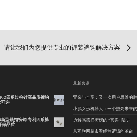
请让我们为您提供专业的裤装裤钩解决方案
品
最新资讯
2B K.O四爪过检针高品质裤钩
亚朵与全季：又一次用户思维的
款可选
小鹏女形机器人：一个照亮未来
 K.O新型锁扣裤钩 专利四爪裤
拆解高德扫街榜的 “真实” 陷阱
环保品质
从互联网超市看经营逻辑的革命