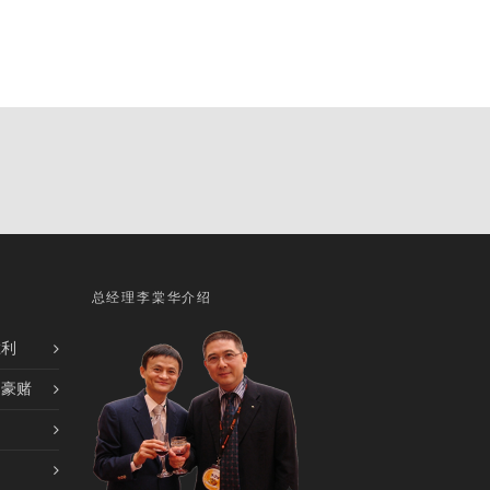
总经理李棠华介绍
胜利
的豪赌