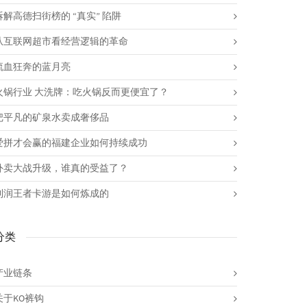
拆解高德扫街榜的 “真实” 陷阱
从互联网超市看经营逻辑的革命
流血狂奔的蓝月亮
火锅行业 大洗牌：吃火锅反而更便宜了？
把平凡的矿泉水卖成奢侈品
爱拼才会赢的福建企业如何持续成功
外卖大战升级，谁真的受益了？
利润王者卡游是如何炼成的
分类
产业链条
关于KO裤钩