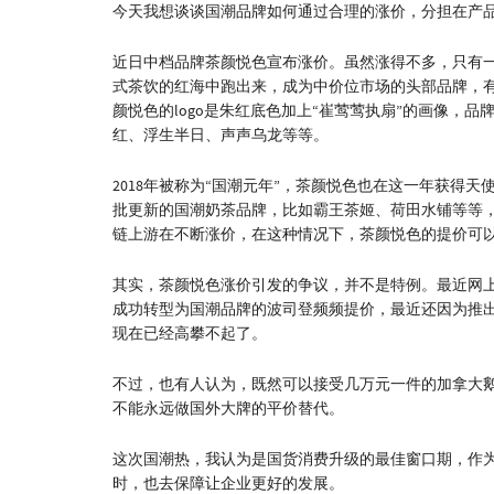
今天我想谈谈国潮品牌如何通过合理的涨价，分担在产
近日中档品牌茶颜悦色宣布涨价。虽然涨得不多，只有
式茶饮的红海中跑出来，成为中价位市场的头部品牌，
颜悦色的logo是朱红底色加上“崔莺莺执扇”的画像，
红、浮生半日、声声乌龙等等。
2018年被称为“国潮元年”，茶颜悦色也在这一年获得
批更新的国潮奶茶品牌，比如霸王茶姬、荷田水铺等等
链上游在不断涨价，在这种情况下，茶颜悦色的提价可
其实，茶颜悦色涨价引发的争议，并不是特例。最近网上
成功转型为国潮品牌的波司登频频提价，最近还因为推
现在已经高攀不起了。
不过，也有人认为，既然可以接受几万元一件的加拿大
不能永远做国外大牌的平价替代。
这次国潮热，我认为是国货消费升级的最佳窗口期，作
时，也去保障让企业更好的发展。