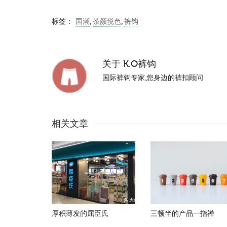
标签：
国潮
,
茶颜悦色
,
裤钩
关于
K.O裤钩
国际裤钩专家,您身边的裤扣顾问
相关文章
厚积薄发的屈臣氏
三顿半的产品一指禅