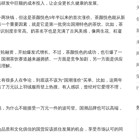
品研发中巨额的成本投入，让企业更长久健康的发展。
一两块钱，但这是茶颜悦色5年半以来的首次涨价。茶颜悦色能从新
有一个重要因素，就是它是第一批突出国潮特色的茶饮。比如，茶
品牌识别度非常高。奶茶名字也是充满了古风美感，像两生花、枉凝
天使轮融资，开始爆发式增长。不过，茶颜悦色的成功，也引爆了一
，国潮茶饮赛道越来越拥挤。一方面是竞争加剧，另一方面是供应
以理解。
有很多人在争论，到底该不该为“国潮涨价”买单。比如，这两年
出了万元以上羽绒服而登上热搜。有人感叹，曾经对它爱理不理，
鹅，为什么不能接受一万元一件的波司登。国潮品牌也可以高端，
为品质和文化俱佳的国货应该抓住发展的机会，享受市场认可的同