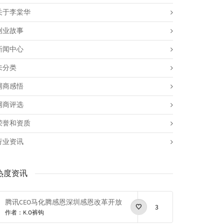
关于李棠华
创业故事
新闻中心
未分类
网商感悟
网商评选
荣誉和资质
行业资讯
热度资讯
腾讯CEO马化腾感恩深圳感恩改革开放
3
作者：K.O裤钩