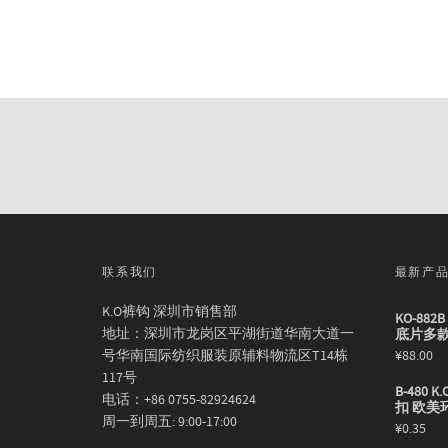
联系我们
最新产
K.O裤钩 深圳市销售部
KO-88
地址：深圳市龙岗区平湖街道华南大道一
底片多
号华南国际纺织服装原辅料物流区T14栋
¥
88.00
117号
B-480
电话：+86 0755-82924624
扣 欧美
周一到周五: 9:00-17:00
¥
0.35