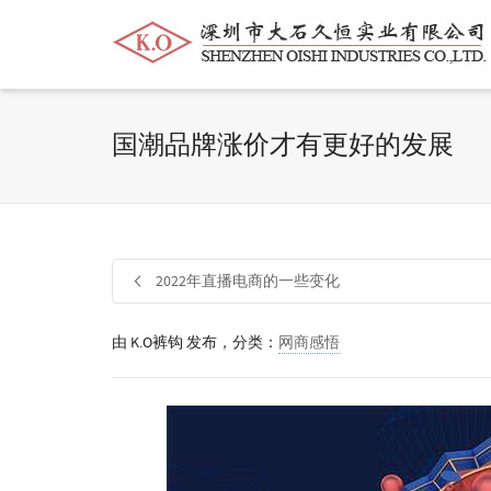
帮我查找新的
衬衫
尺码
中号
价格
国潮品牌涨价才有更好的发展
2022年直播电商的一些变化
由
K.O裤钩
发布，分类：
网商感悟